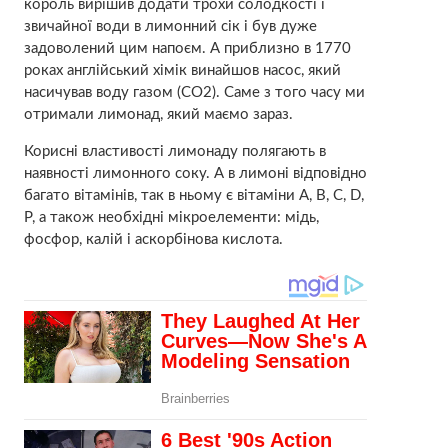
король вирішив додати трохи солодкості і
звичайної води в лимонний сік і був дуже
задоволений цим напоєм. А приблизно в 1770
роках англійський хімік винайшов насос, який
насичував воду газом (CO2). Саме з того часу ми
отримали лимонад, який маємо зараз.
Корисні властивості лимонаду полягають в
наявності лимонного соку. А в лимоні відповідно
багато вітамінів, так в ньому є вітаміни A, B, C, D,
P, а також необхідні мікроелементи: мідь,
фосфор, калій і аскорбінова кислота.