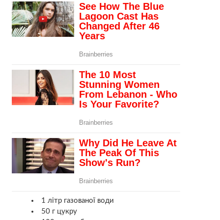
1 літр газованої води
50 г цукру