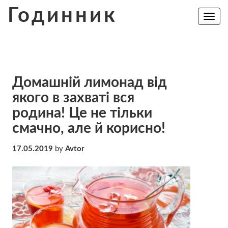
Skip
Годинник
to
Toggle
navig
content
Домашній лимонад від
якого в захваті вся
родина! Це не тільки
смачно, але й корисно!
17.05.2019
by
Avtor