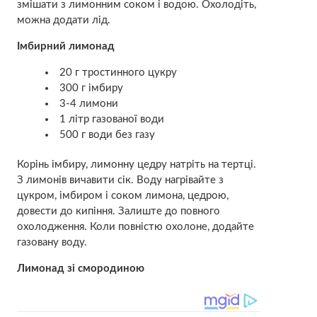
змішати з лимонним соком і водою. Охолодіть,
можна додати лід.
Імбирний лимонад
20 г тростинного цукру
300 г імбиру
3-4 лимони
1 літр газованої води
500 г води без газу
Корінь імбиру, лимонну цедру натріть на тертці.
З лимонів вичавити сік. Воду нагрівайте з
цукром, імбиром і соком лимона, цедрою,
довести до кипіння. Залиште до повного
охолодження. Коли повністю охолоне, додайте
газовану воду.
Лимонад зі смородиною