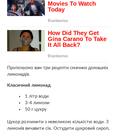
Пропонуємо вам три рецепти смачних домашніх
лимонадів.
Класичний лимонад
1 літр води
3-4 лимони
50 г цукру
Цукор розчинити з невеликою кількістю води. З
лимонів вичавити сік. Остудити цукровий сироп,