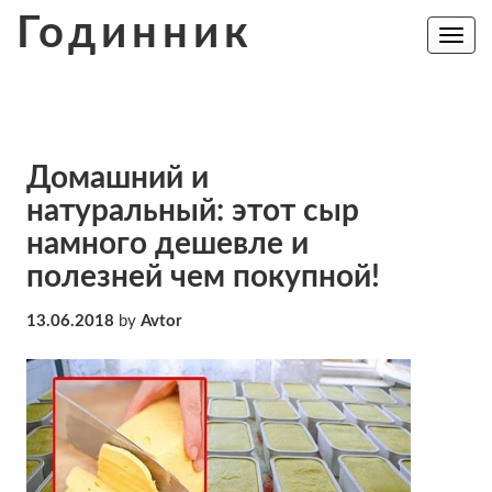
Skip
Годинник
to
Toggle
navig
content
Домашний и
натуральный: этот сыр
намного дешевле и
полезней чем покупной!
13.06.2018
by
Avtor