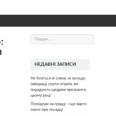
Пошук:
:
л
НЕДАВНІ ЗАПИСИ
Не бояться ні спеки, ні холоду:
найкращі сорти огірків, які
порадують щедрим врожаєм в
цьому році
Помідори на грядці —що варто
знати при посадці