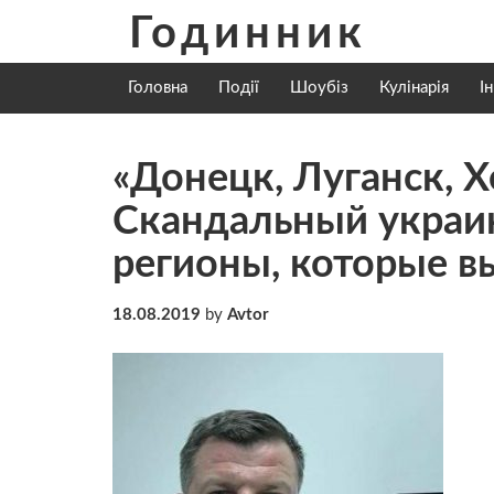
Skip
Годинник
to
content
Головна
Події
Шоубіз
Кулінарія
І
«Донецк, Луганск, Х
Скандальный украи
регионы, которые в
18.08.2019
by
Avtor