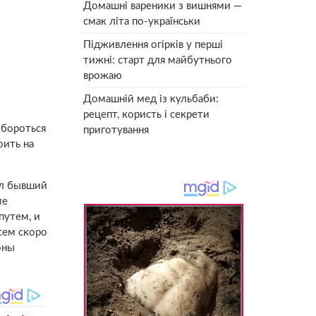
Домашні вареники з вишнями —
смак літа по-українськи
Підживлення огірків у перші
тижні: старт для майбутнього
врожаю
Домашній мед із кульбаби:
рецепт, користь і секрети
 бороться
приготування
оить на
ал бывший
ме
путем, и
сем скоро
оны