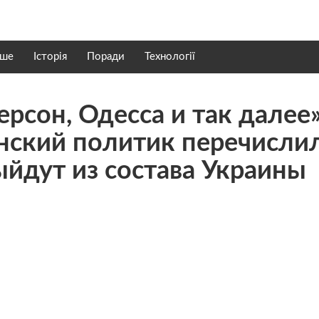
нше
Історія
Поради
Технології
ерсон, Одесса и так далее»
нский политик перечисли
ыйдут из состава Украины