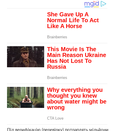
Під верифікацію (перевірку) потраплять мільйони