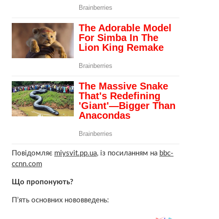
Повідомляє
miysvit.pp.ua
, із посиланням на
bbc-
ccnn.com
Що пропонують?
П’ять основних нововведень: