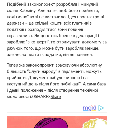
Подібний законопроект розробляв і минулий
склад Кабміну. Але на те, щоб його прийняти,
політичної волі не вистачило. Ідея проста: гроші
держави – це спільні кошти всіх платників
податків і розподілятися вони повинні
справедливо. Якщо хтось бреше в декларації і
заробляє “в конверті”, то отримувати допомогу за
рахунок того, що може бути заробляє менше,
але чесно платить податки, він не повинен.
Тепер же законопроект, враховуючи абсолютну
більшість “Слуги народу” в парламенті, можуть
прийняти. Документ набуде чинності на
наступний день після його публікації. А сама база
і деякі положення – після створення технічної
можливості.0SHARES
Share