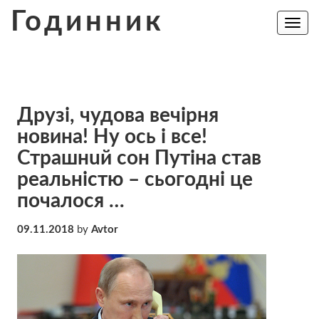
Skip
Годинник
to
Toggle
navig
content
Друзі, чудова вечірня
новина! Ну ось і все!
Страшнuй сон Пyтіна став
реальністю – сьогодні це
почалося …
09.11.2018
by
Avtor