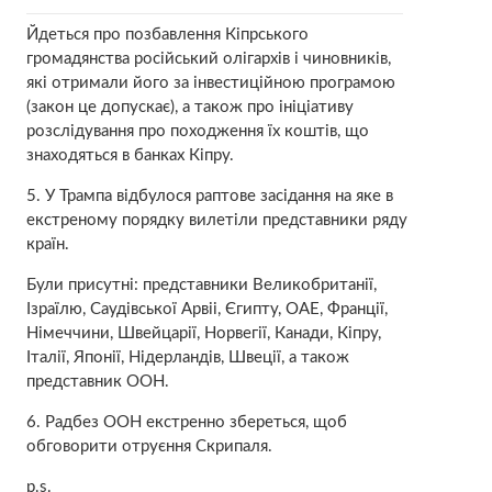
Йдеться про позбавлення Кіпрського
громадянства російський олігархів і чиновників,
які отримали його за інвестиційною програмою
(закон це допускає), а також про ініціативу
розслідування про походження їх коштів, що
знаходяться в банках Кіпру.
5. У Трампа відбулося раптове засідання на яке в
екстреному порядку вилетіли представники ряду
країн.
Були присутні: представники Великобританії,
Ізраїлю, Саудівської Арвіі, Єгипту, ОАЕ, Франції,
Німеччини, Швейцарії, Норвегії, Канади, Кіпру,
Італії, Японії, Нідерландів, Швеції, а також
представник ООН.
6. Радбез ООН екстренно збереться, щоб
обговорити отруєння Скрипаля.
p.s.