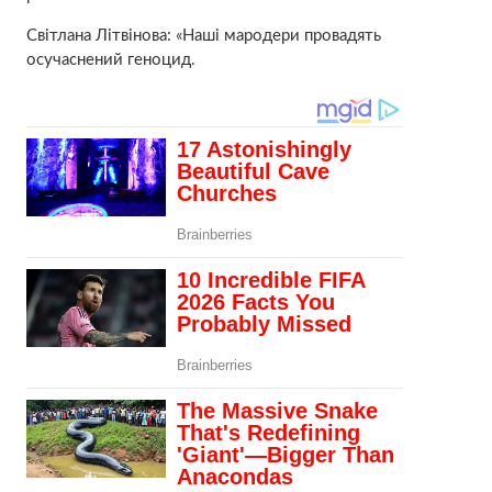
Світлана Літвінова: «Наші мародери провадять
осучаснений геноцид.