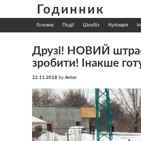
Skip
Годинник
to
content
Головна
Події
Шоубіз
Кулінарія
І
Друзі! НОВИЙ штра
зробити! Інакше гот
22.11.2018
by
Avtor