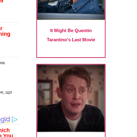
 на
ок, що