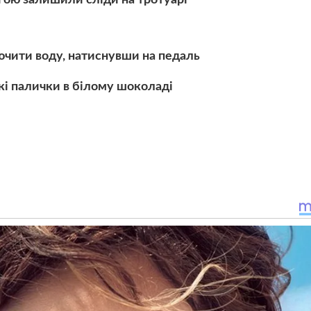
ючити воду, натиснувши на педаль
ткі палички в білому шоколаді