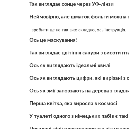
Так виглядає сонце через УФ-лінзи
Неймовірно, але шматок фольги можна 
І зробити це не так вже складно, ось
інструкція
.
Ось це маскування!
Так виглядає цвітіння сакури з висоти п
Ось як виглядають ідеальні хвилі
Ось як виглядають цифри, які вирізані з
Ось як змії заповзають на дерева з глад
Перша квітка, яка виросла в космосі
У туалеті одного з німецьких пабів є такі
Повалені лінії електропередач під напр