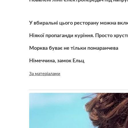
У вбиральні цього ресторану можна вкл
Ніякої пропаганди куріння. Просто хрус
Морква буває не тільки помаранчева
Німеччина, замок Ельц
За матеріалами