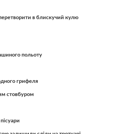
перетворити в блискучий кулю
ташиного польоту
 одного грифеля
ким стовбуром
 пісуари
угою залишили сліди на тротуарі