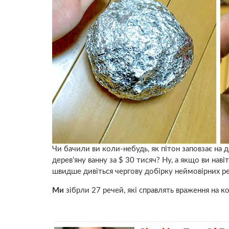
Чи бачили ви коли-небудь, як пітон заповзає на
дерев’яну ванну за $ 30 тисяч? Ну, а якщо ви нав
швидше дивіться чергову добірку неймовірних реч
Ми
зібрли 27 речей, які справлять враження на к