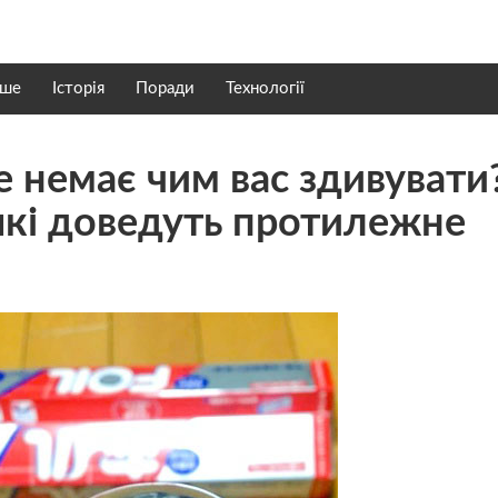
нше
Історія
Поради
Технології
е немає чим вас здивувати
 які доведуть протилежне