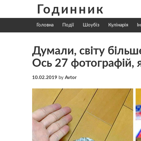
Skip
Годинник
to
content
Головна
Події
Шоубіз
Кулінарія
І
Думали, світу більш
Ось 27 фотографій,
10.02.2019
by
Avtor