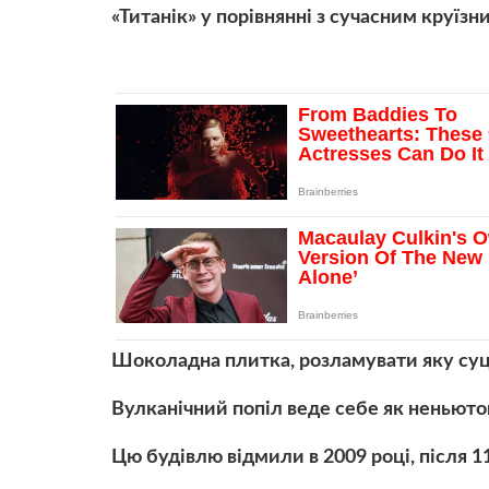
«Титанік» у порівнянні з сучасним круїз
Шоколадна плитка, розламувати яку су
Вулканічний попіл веде себе як неньюто
Цю будівлю відмили в 2009 році, після 1