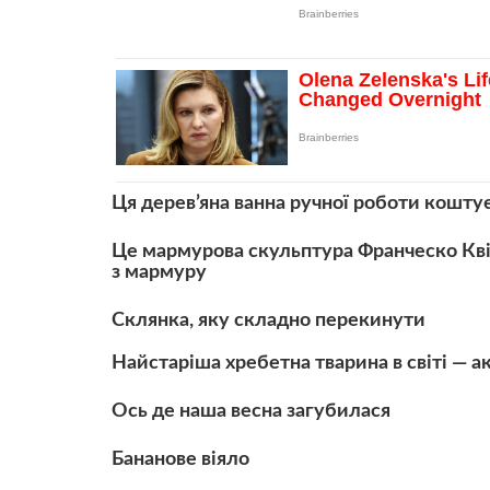
Ця дерев’яна ванна ручної роботи коштує
Це мармурова скульптура Франческо Квір
з мармуру
Склянка, яку складно перекинути
Найстаріша хребетна тварина в світі — ак
Ось де наша весна загубилася
Бананове віяло