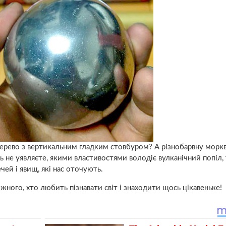
 дерево з вертикальним гладким стовбуром? А різнобарвну морк
іть не уявляєте, якими властивостями володіє вулканічний попіл,
ей і явищ, які нас оточують.
ожного, хто любить пізнавати світ і знаходити щось цікавеньке!