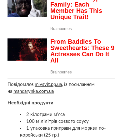
Повідомляє
miysvit.pp.ua
, із посиланням
на
mandarynka.com.ua
Необхідні продукти
2 кілограми м’яса
100 мілілітрів соєвого соусу
1 упаковка приправи для моркви по-
корейськи (25 гр.)