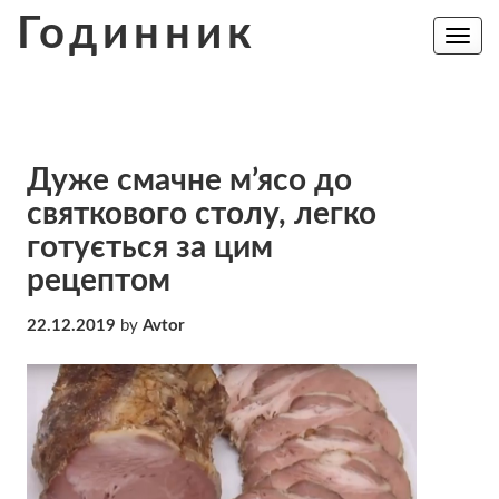
Skip
Годинник
to
Toggle
navig
content
Дуже смачне м’ясо до
святкового столу, легко
готується за цим
рецептом
22.12.2019
by
Avtor