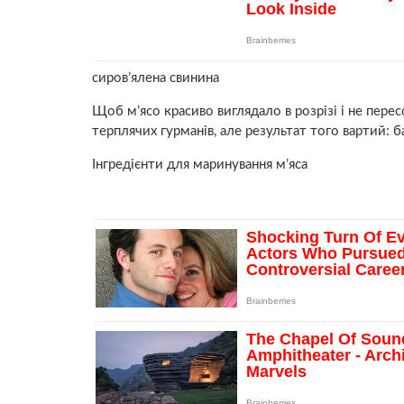
сиров’ялена свинина
Щоб м’ясо красиво виглядало в розрізі і не пере
терплячих гурманів, але результат того вартий: б
Інгредієнти для маринування м’яса