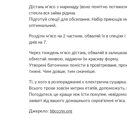
Дістань м’ясо з маринаду (воно помітно потяжел
стекла вся зайва рідина.
Підготуй спеції для обсипання. Набір прянощів 
оптимальний.
Розділи м’ясо на 2 частини, обваляй їх в спеціях 
днів на 7.
Через тиждень м’ясо дістань, обваляй в залишках
обмотай линвою, надаючи їм красиву форму.
Утворені батончики помісти в провітрюване, про
тижні. Чим довше, тим смачніше.
Ті, у кого в розпорядженні є електрична сушарка
Всього трохи зовсім хитрих етапів, допоможуть, 
Погодьтеся, це краще ніж їсти покупне, невідомо, 
захваті від вашого домашнього сиров’ялені м’яса.
Джерело:
bbcccnn.org