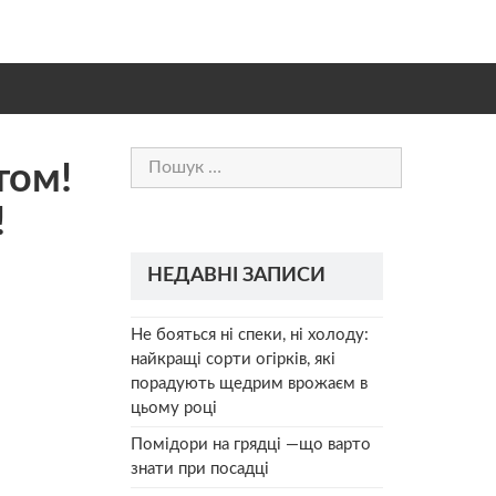
Пошук:
том!
!
НЕДАВНІ ЗАПИСИ
Не бояться ні спеки, ні холоду:
найкращі сорти огірків, які
порадують щедрим врожаєм в
цьому році
Помідори на грядці —що варто
знати при посадці