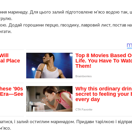
ання маринаду. Для цього залий підготовлене м’ясо водою так, 
трулю.
ркою. Додай горошини перцю, гвоздику, лавровий лист, постав на 
игати.
ватися, і залий остиглим маринадом. Придави тарілкою і відправ
м’ясо.