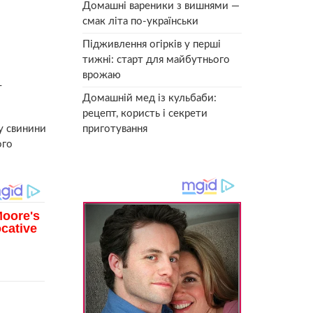
Домашні вареники з вишнями —
смак літа по-українськи
Підживлення огірків у перші
тижні: старт для майбутнього
врожаю
т
Домашній мед із кульбаби:
рецепт, користь і секрети
у свинини
приготування
ого