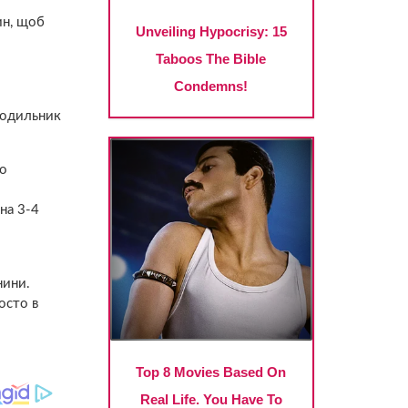
ин, щоб
олодильник
го
на 3-4
нини.
росто в