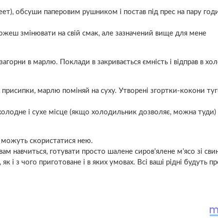
еет), обсуши паперовим рушником і постав під прес на пару год
можеш змінювати на свій смак, але зазначений вище для мене
і загорни в марлю. Поклади в закривається ємність і відправ в х
 присипки, марлю поміняй на суху. Утворені згортки-кокони ту
холодне і сухе місце (якщо холодильник дозволяє, можна туди) 
, можуть скористатися нею.
вам навчиться, готувати просто шалене сиров’ялене м’ясо зі сви
як і з чого приготоване і в яких умовах. Всі ваші рідні будуть п