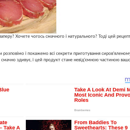
 паперу? Хочете чогось смачного і натурального? Тоді цей рецеп
ми розповімо і покажемо всі секрети приготування сиров’яленом
е смачно здивує, і цей продукт стане невід’ємною частиною ваш