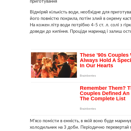
приготування
Відміряй кількість води, необхідне для приготув
його повністю покрила, потім злий в окрему кас
На кожен літр води потрібно 4-5 ст. л. солі з гі
доведи до кипіння. Проціди маринад і залиш ост
М’ясо помісти в ємність, в якій воно буде марину
холодильник на 3 доби. Періодично перевертай 