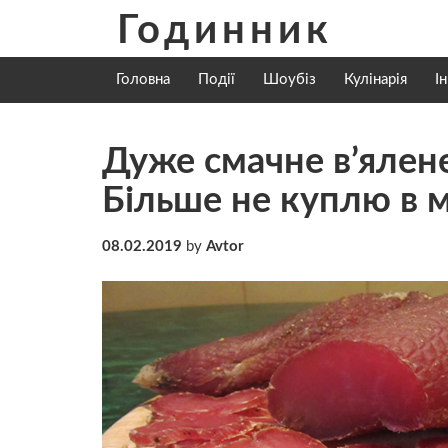
Skip
Годинник
to
content
Головна
Події
Шоубіз
Кулінарія
І
Дуже смачне в’ялен
Більше не куплю в м
08.02.2019
by
Avtor