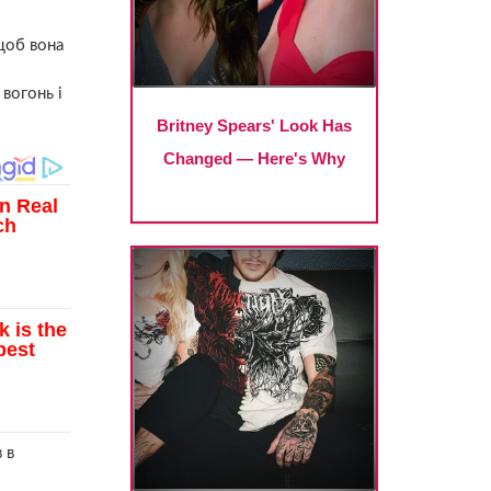
щоб вона
вогонь і
 в