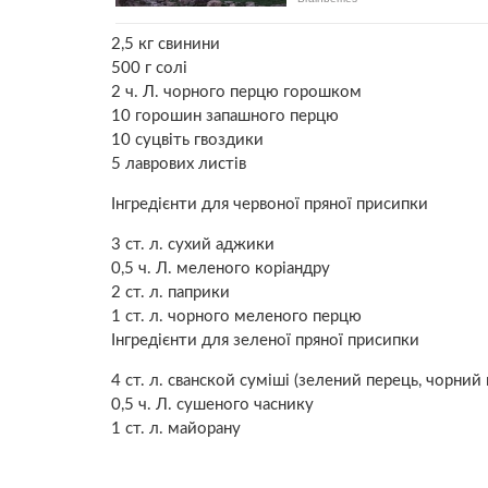
2,5 кг свинини
500 г солі
2 ч. Л. чорного перцю горошком
10 горошин запашного перцю
10 суцвіть гвоздики
5 лаврових листів
Інгредієнти для червоної пряної присипки
3 ст. л. сухий аджики
0,5 ч. Л. меленого коріандру
2 ст. л. паприки
1 ст. л. чорного меленого перцю
Інгредієнти для зеленої пряної присипки
4 ст. л. сванской суміші (зелений перець, чорний 
0,5 ч. Л. сушеного часнику
1 ст. л. майорану