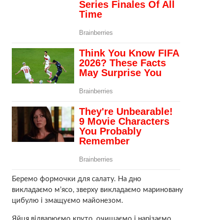
Беремо формочки для салату. На дно
викладаємо м’ясо, зверху викладаємо мариновану
цибулю і змащуємо майонезом.
Яйця відварюємо круто, очищаємо і нарізаємо