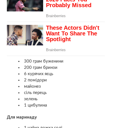
300 грам буженини
200 грам бринзи
6 курячих яєць
2 помідори
майонез
сіль перець
зелень
1 цибулина
Для маринаду
1 чайна ложка солі