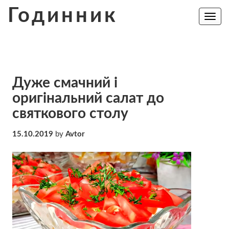
Skip
Годинник
to
Toggle
navig
content
Дуже смачний і
оригінальний салат до
святкового столу
15.10.2019
by
Avtor