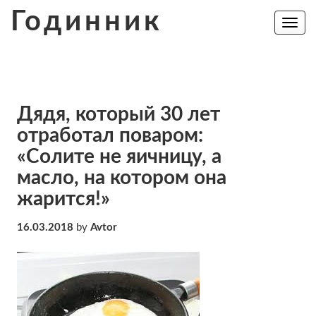
Skip
Годинник
to
Toggle
navig
content
Дядя, который 30 лет
отработал поваром:
«Солите не яичницу, а
масло, на котором она
жарится!»
16.03.2018
by
Avtor