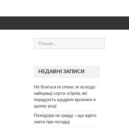
Пошук:
НЕДАВНІ ЗАПИСИ
Не бояться ні спеки, ні холоду:
найкращі сорти огірків, які
порадують щедрим врожаєм в
цьому році
Помідори на грядці —що варто
знати при посадці