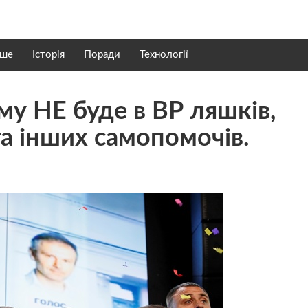
нше
Історія
Поради
Технології
у НЕ буде в ВР ляшків,
та інших самопомочів.