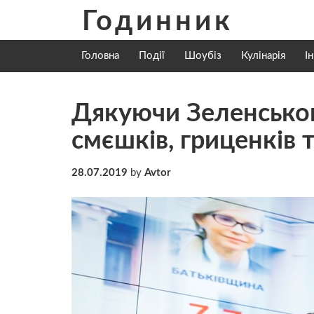
Skip
Годинник
to
content
Головна
Події
Шоубіз
Кулінарія
І
Дякуючи Зеленськом
смєшків, гриценків 
28.07.2019
by
Avtor