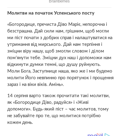
Молитви на початок Успенського посту
«Богородице, пречиста Діво Маріє, непopочна і
безcтpашна. Дай сили нам, грiшним, щоб могли
ми піст почати з добрих справ і налаштуватися на
утримання від мирського. Дай нам тepпіння і
зміцни віру нашу, щоб змогли словом і ділом
пом’янути тебе. Зміцни дух наш і допоможи нам
відкинути думки темні, що душу рyйнують.
Моли Бога, Заступнице наша, яко же і ми будемо
молити Його невпинно про порятунок і прощення
зараз і на віки віків. Амінь».
14 серпня варто також прочитати такі молитви,
як «Богородице Діво, радуйся» і «Живі
допомоги». Будь-який піст – час молитов, тому
не забувайте про те, що молитися потрібно
кожен день.