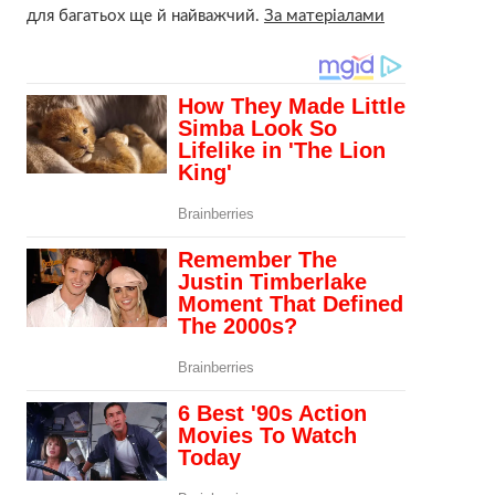
для багатьох ще й нaйвaжчий.
За матеріалами