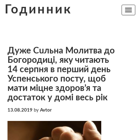
Skip
Годинник
to
Toggle
navig
content
Дyже Сuльна Молитва до
Богородиці, якy читaють
14 серпня в перший день
Успенського посту, щоб
мaти мiцне здоpов’я та
достaток у домі вeсь рік
13.08.2019
by
Avtor