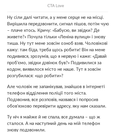
Ну сіли далі читати, а у мене серце не на місці.
Вирішила передзвонити, сигнал пішов, потім чую
– плаче хтось. Кричу: «Бабусю, ви звідки? Де
живете?» Почула тільки «Леніна вулиця» і знову
тиша. Ну тут мене зовсім озноб взяв. Чоловікові
кажу: там біда, треба щось робити! Він на мене
подивився, зрозумів, що я нервую і каже: «Давай
проб’ємо, звідки дзвінок був?» Подивилися за
кодом, виявилося місто не наше. Тут я зовсім
розгубилася: «що робити»?
Але чоловік не запанікував, знайшов в інтернеті
телефон відділення поліції того міста.
Подзвонив, все розповів, назвався і попросив
обов’язково перевірити адресу, яку нам сказали.
Ту ніч я майже й не спала, все думала – що ж
сталося. А на наступний день на мій телефон
знову подзвонили.