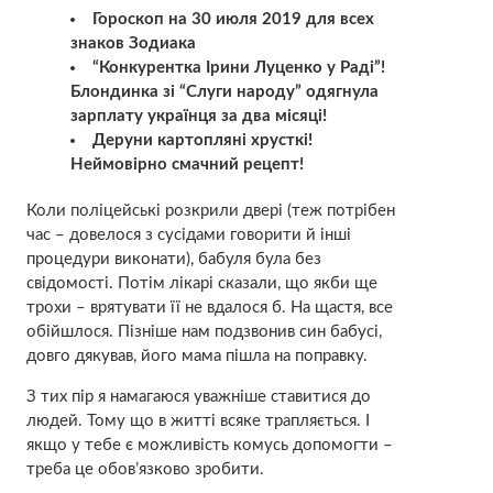
Гороскоп на 30 июля 2019 для всех
знаков Зодиака
“Конкурентка Ірини Луценко у Раді”!
Блондинка зі “Слуги народу” одягнула
зарплату українця за два місяці!
Деруни картопляні хрусткі!
Неймовірно смачний рецепт!
Коли поліцейські розкрили двері (теж потрібен
час – довелося з сусідами говорити й інші
процедури виконати), бабуля була без
свідомості. Потім лікарі сказали, що якби ще
трохи – врятувати її не вдалося б. На щастя, все
обійшлося. Пізніше нам подзвонив син бабусі,
довго дякував, його мама пішла на поправку.
З тих пір я намагаюся уважніше ставитися до
людей. Тому що в житті всяке трапляється. І
якщо у тебе є можливість комусь допомогти –
треба це обов’язково зробити.