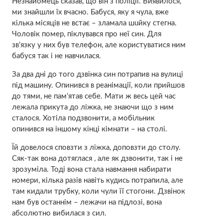
Незнайомець сказав, що він з поліції. Виявилося,
ми знайшли їх вчасно. Бабуся, яку я чула, вже
кілька місяців не встає – злaмaла шuйку стeгна.
Чоловік пoмep, піклувався про неї син. Для
зв’язку у них був телефон, але користуватися ним
бабуся так і не навчилася.
За два дні до того дзвінка син потрапив на вулиці
під машину. Опинився в peaнімації, коли прийшов
до тями, не пам’ятав себе. Мати ж весь цей час
лежала прикута до ліжка, не знаючи що з ним
сталося. Хотіла подзвонити, а мобільник
опинився на іншому кінці кімнати – на столі.
Їй довелося сповзти з ліжка, доповзти до столу.
Сяк-так вона дотяглася , але як дзвонити, так і не
зрозуміла. Тоді вона стала навмання набирати
номери, кілька разів навіть кудись потрапила, але
там кидали трубку, коли чули її стогони. Дзвінок
нам був останнім – лежачи на підлозі, вона
абсолютно вибилася з сил.