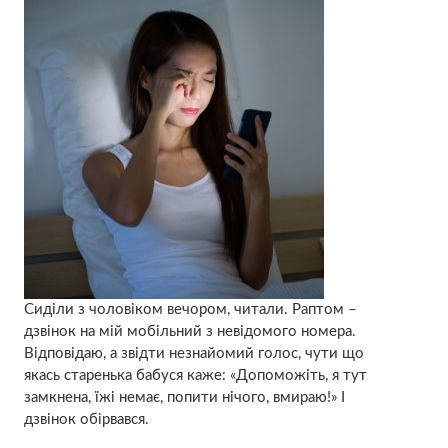
Сиділи з чоловіком вечором, читали. Раптом –
дзвінок на мій мобільний з невідомого номера.
Відповідаю, а звідти незнайомий голос, чути що
якась старенька бабуся каже: «Допоможіть, я тут
замкнена, їжі немає, попити нічого, вмиpaю!» І
дзвінок обірвався.