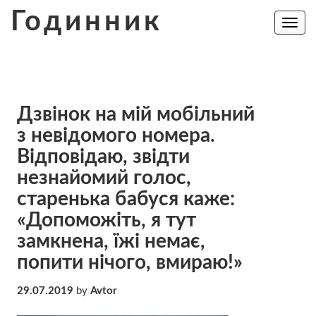
Skip
Годинник
to
Toggle
navig
content
Дзвінок на мій мобільний
з невідомого номера.
Відповідаю, звідти
незнайомий голос,
старенька бабуся каже:
«Допоможіть, я тут
замкнена, їжі немає,
попити нічого, вмиpaю!»
29.07.2019
by
Avtor