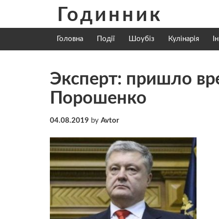
Skip
Годинник
to
content
Головна
Події
Шоубіз
Кулінарія
І
Эксперт: пришло вр
Порошенко
04.08.2019
by
Avtor