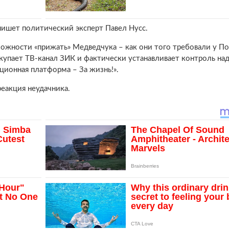
е пишет политический эксперт Павел Нусс.
зможности «прижать» Медведчука – как они того требовали у П
купает ТВ-канал ЗИК и фактически устанавливает контроль на
ионная платформа – За жизнь!».
еакция неудачника.