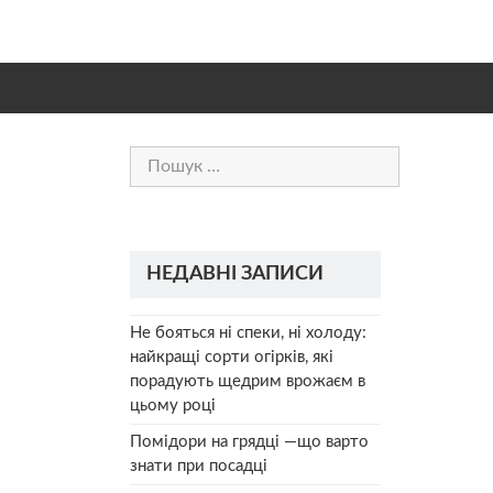
Пошук:
НЕДАВНІ ЗАПИСИ
Не бояться ні спеки, ні холоду:
найкращі сорти огірків, які
порадують щедрим врожаєм в
цьому році
Помідори на грядці —що варто
знати при посадці