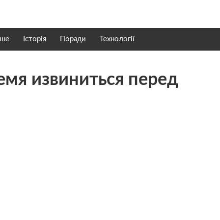
нше
Історія
Поради
Технології
емя извиниться перед