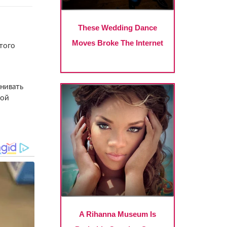
ятого
нивать
кой