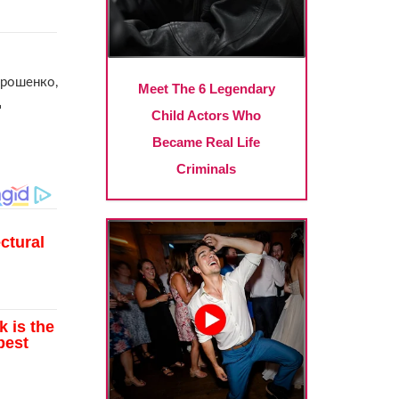
орошенко,
д