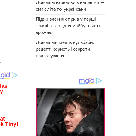
Домашні вареники з вишнями —
смак літа по-українськи
Підживлення огірків у перші
тижні: старт для майбутнього
врожаю
Домашній мед із кульбаби:
рецепт, користь і секрети
приготування
.