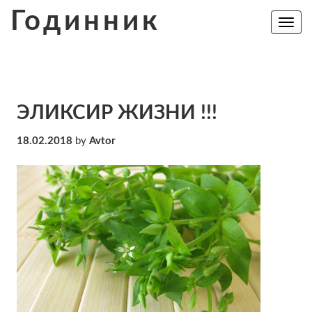
Skip
Годинник
to
Toggle
navig
content
ЭЛИКСИР ЖИЗНИ !!!
18.02.2018
by
Avtor