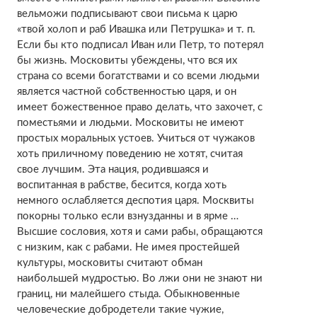
вельможи подписывают свои письма к царю
«твой холоп и раб Ивашка или Петрушка» и т. п.
Если бы кто подписал Иван или Петр, то потерял
бы жизнь. Московиты убеждены, что вся их
страна со всеми богатствами и со всеми людьми
является частной собственностью царя, и он
имеет божественное право делать, что захочет, с
поместьями и людьми. Московиты не имеют
простых моральных устоев. Учиться от чужаков
хоть приличному поведению не хотят, считая
свое лучшим. Эта нация, родившаяся и
воспитанная в рабстве, бесится, когда хоть
немного ослабляется деспотия царя. Москвиты
покорны только если взнузданны и в ярме …
Высшие сословия, хотя и сами рабы, обращаются
с низким, как с рабами. Не имея простейшей
культуры, московиты считают обман
наибольшей мудростью. Во лжи они не знают ни
границ, ни малейшего стыда. Обыкновенные
человеческие добродетели такие чужие,