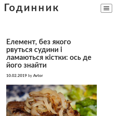
Skip
Годинник
to
Toggle
navig
content
Елемент, без якого
рвуться судини і
ламаються кістки: ось де
його знайти
10.02.2019
by
Avtor