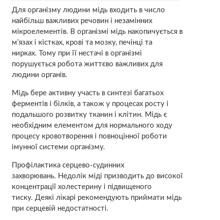
Для організму людини мідь входить в число
найбільш важливих речовин і незамінних
мікроелементів. В організмі мідь накопичується в
м’язах і кістках, крові та мозку, печінці та
нирках. Тому при її нестачі в організмі
порушується робота життєво важливих для
людини органів.
Мідь бере активну участь в синтезі багатьох
ферментів і білків, а також у процесах росту і
подальшого розвитку тканин і клітин. Мідь є
необхідним елементом для нормального ходу
процесу кровотворення і повноцінної роботи
імунної системи організму.
Профілактика серцево-судинних
захворювань. Недолік міді призводить до високої
концентрації холестерину і підвищеного
тиску. Деякі лікарі рекомендують приймати мідь
при серцевій недостатності.