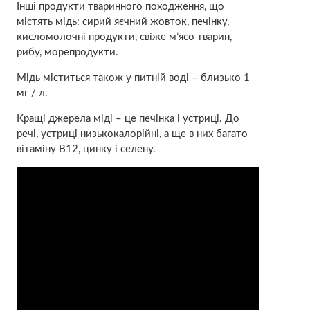
Інші продукти тваринного походження, що
містять мідь: сирий яєчний жовток, печінку,
кисломолочні продукти, свіже м’ясо тварин,
рибу, морепродукти.
Мідь міститься також у питній воді – близько 1
мг / л.
Кращі джерела міді – це печінка і устриці. До
речі, устриці низькокалорійні, а ще в них багато
вітаміну B12, цинку і селену.