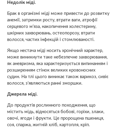
Недолік міді.
Брак в організмі міді може привести до розвитку
анемії, затримки росту, втрати ваги, атрофії
серцевого м’яза, накопичення холестерину,
шкірних захворювань, остеопорозу, втрати
волосся, частих інфекцій і стомлюваності.
Якщо нестача міді носить хронічний характер,
може виникнути таке небезпечне захворювання,
як аневризма, яка характеризується випинанням і
розширенням стінок великих кровоносних
судин. На тлі цього виникає також варикоз, сивіє
волосся, з’являються ранні зморшки.
Джерела міді.
До продуктів рослинного походження, що
містить мідь, відносяться бобові, горіхи, злаки,
овочі, ягоди і фрукти. Це пророщена пшениця,
соя, спаржа, житній хліб, картопля, кріп.