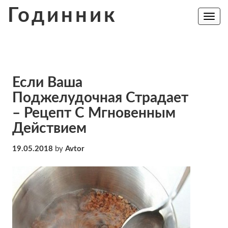
Skip
Годинник
to
Toggle
navig
content
Если Ваша
Поджелудочная Страдает
– Рецепт С Мгновенным
Действием
19.05.2018
by
Avtor