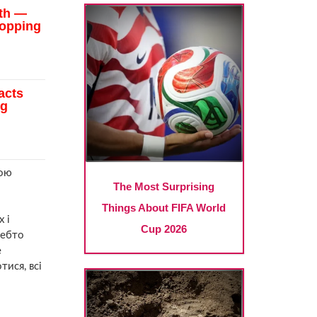
ною
 і
чебто
е
ися, всі