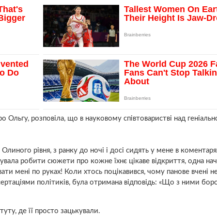
о Ольгу, розповіла, що в науковому співтоваристві над геніаль
Олиного рівня, з ранку до ночі і досі сидять у мене в коментарях
нувала робити сюжети про кожне їхнє цікаве відкриття, одна на
ати мені по руках! Коли хтось поцікавився, чому панове вчені н
ртаціями політиків, була отримана відповідь: «Що з ними борот
уту, де її просто зацькували.