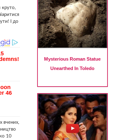
 круто,
піаритися
ути! І до
х вчених,
івництво
ко 10