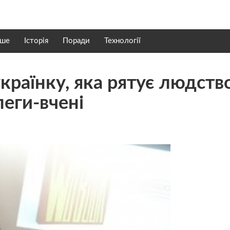
нше
Історія
Поради
Технології
країнку, яка рятує людство
леги-вчені