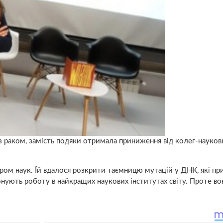
з раком, замість подяки отримала приниження від колег-науковц
ром наук. Їй вдалося розкрити таємницю мутацій у ДНК, які пр
нують роботу в найкращих наукових інститутах світу. Проте во