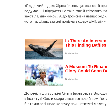
«Люди, чий індекс Хірша (рівень цитованості) при
подумаєш. І відкриття не таке вже й світового ма
захотіла, дівчинко?.. А до Гройсмана навіщо ход
чого ти, фізик, взагалі полізла в сферу хімії, а?» 
До речі, після зустрічі Ольги Броварець з Воло
в інституті Ольги скоро з’явиться новий комп’ют
біотехнологічного корпусу при інституті молеку