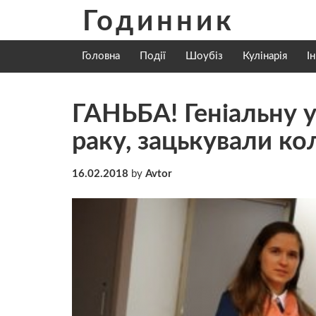
Skip
Годинник
to
content
Головна
Події
Шоубіз
Кулінарія
І
ГАНЬБА! Геніальну у
раку, зацькували ко
16.02.2018
by
Avtor