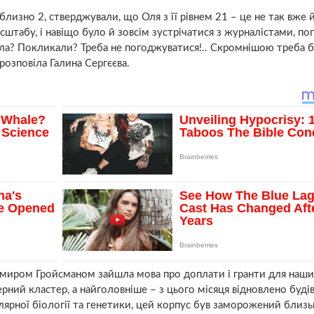
близно 2, стверджували, що Оля з її рівнем 21 – це не так вже й
сштабу, і навіщо було й зовсім зустрічатися з журналістами, по
ила? Покликали? Треба не погоджуватися!.. Скромнішою треба б
– розповіла Галина Сергєєва.
димиром Гройсманом зайшла мова про доплати і гранти для наши
ерний кластер, а найголовніше – з цього місяця відновлено буд
лярної біології та генетики, цей корпус був заморожений близь