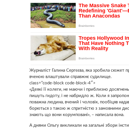
Журналіст Галина Сергєєва, яка зробила сюжет пр
вченою влаштували справжнє судилище.
class=”code-block code-block-4″>
«Деякі її колеги, не маючи і приблизно досягнень 
пишуть гидоту, і не набридло ж. Коли я запропо
поважна людина, вчений і чоловік, пообіцяв надав
борються з такою ж спритністю з замовними дисе
знають що вони корумповані», – написала вона.
А днями Ольгу викликали на загальні збори інстит