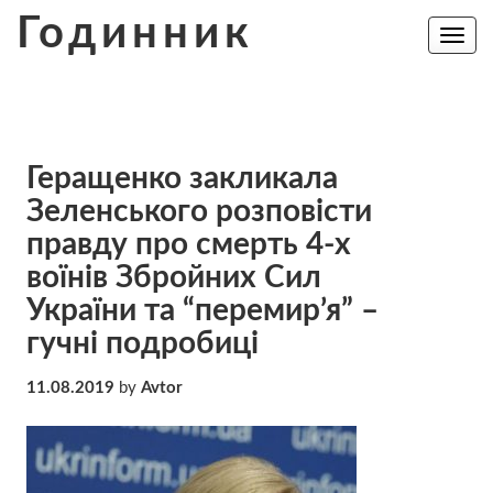
Skip
Годинник
to
Toggle
navig
content
Геращенко закликала
Зеленського розповісти
правду про смерть 4-х
воїнів Збройних Сил
України та “перемир’я” –
гучні подробиці
11.08.2019
by
Avtor