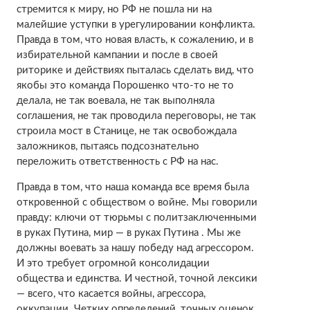
стремится к миру, но РФ не пошла ни на
малейшие уступки в урегулировании конфликта.
Правда в том, что новая власть, к сожалению, и в
избирательной кампании и после в своей
риторике и действиях пыталась сделать вид, что
якобы это команда Порошенко что-то не то
делала, не так воевала, не так выполняла
соглашения, не так проводила переговоры, не так
строила мост в Станице, не так освобождала
заложников, пытаясь подсознательно
переложить ответственность с РФ на нас.
Правда в том, что наша команда все время была
откровенной с обществом о войне. Мы говорили
правду: ключи от тюрьмы с политзаключенными
в руках Путина, мир — в руках Путина . Мы же
должны воевать за нашу победу над агрессором.
И это требует огромной консолидации
общества и единства. И честной, точной лексики
— всего, что касается войны, агрессора,
оккупации. Четких определений, точных оценок