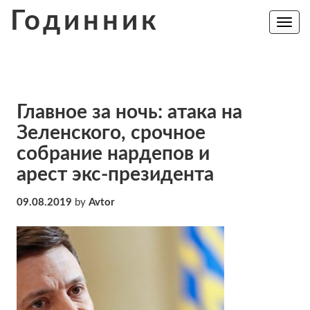
Skip
Годинник
to
Toggle
navig
content
Главное за ночь: атака на
Зеленского, срочное
собрание нардепов и
арест экс-президента
09.08.2019
by
Avtor