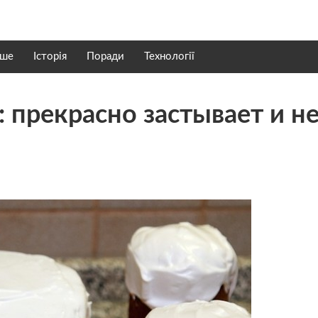
нше
Історія
Поради
Технології
: прекрасно застывает и н