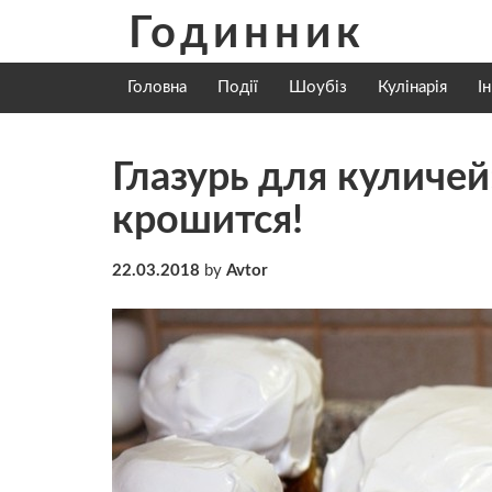
Skip
Годинник
to
content
Головна
Події
Шоубіз
Кулінарія
І
Глазурь для куличей
крошится!
22.03.2018
by
Avtor