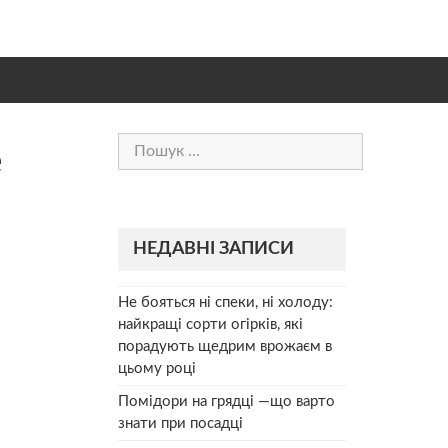
Пошук:
е
НЕДАВНІ ЗАПИСИ
Не бояться ні спеки, ні холоду:
найкращі сорти огірків, які
порадують щедрим врожаєм в
цьому році
Помідори на грядці —що варто
знати при посадці