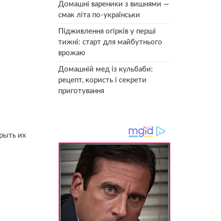
Домашні вареники з вишнями —
смак літа по-українськи
Підживлення огірків у перші
тижні: старт для майбутнього
врожаю
Домашній мед із кульбаби:
рецепт, користь і секрети
приготування
рыть их