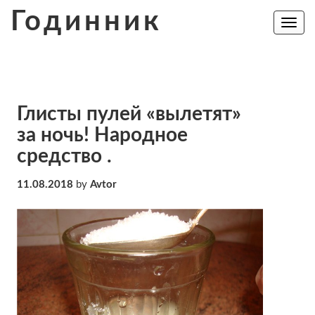
Skip
Годинник
to
Toggle
navig
content
Глисты пулей «вылетят»
за ночь! Народное
средство .
11.08.2018
by
Avtor