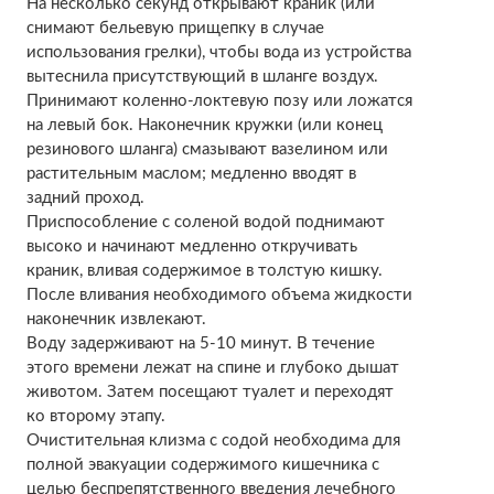
На несколько секунд открывают краник (или
снимают бельевую прищепку в случае
использования грелки), чтобы вода из устройства
вытеснила присутствующий в шланге воздух.
Принимают коленно-локтевую позу или ложатся
на левый бок. Наконечник кружки (или конец
резинового шланга) смазывают вазелином или
растительным маслом; медленно вводят в
задний проход.
Приспособление с соленой водой поднимают
высоко и начинают медленно откручивать
краник, вливая содержимое в толстую кишку.
После вливания необходимого объема жидкости
наконечник извлекают.
Воду задерживают на 5-10 минут. В течение
этого времени лежат на спине и глубоко дышат
животом. Затем посещают туалет и переходят
ко второму этапу.
Очистительная клизма с содой необходима для
полной эвакуации содержимого кишечника с
целью беспрепятственного введения лечебного