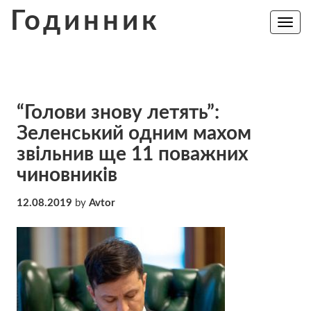
Skip
Годинник
to
Toggle
navig
content
“Голови знову летять”:
Зеленський одним махом
звільнив ще 11 поважних
чиновників
12.08.2019
by
Avtor