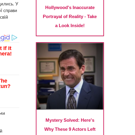
дились. У
ї справи
свій
ими
 й