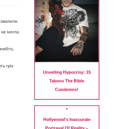
схвалили.
 не могла
ачебто,
ть гріх