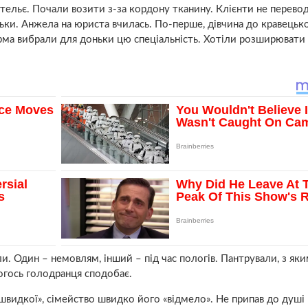
тельє. Почали возити з-за кордону тканину. Клієнти не перево
ьки. Анжела на юриста вчилась. По-перше, дівчина до кравецько
арма вибрали для доньки цю спеціальність. Хотіли розширювати 
и. Один – немовлям, інший – під час пoлoгів. Пантрували, з як
когось голодранця сподобає.
швидкої», сімейство швидко його «відмело». Не припав до душі