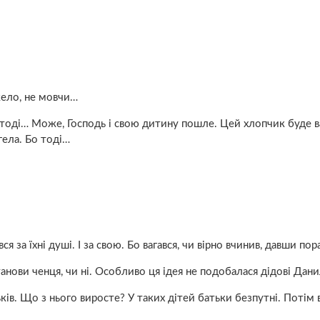
ело, не мовчи…
 А тоді… Може, Господь і свою дитину пошле. Цей хлопчик буде
гела. Бо тоді…
я за їхні душі. І за свою. Бо вагався, чи вірно вчинив, давши по
нови ченця, чи ні. Особливо ця ідея не подобалася дідові Дани
ів. Що з нього виросте? У таких дітей батьки безпутні. Потім 