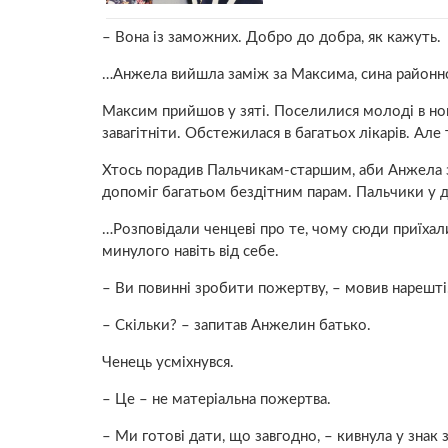
– Вона із заможних. Добро до добра, як кажуть.
…Анжела вийшла заміж за Максима, сина районног
Максим прийшов у зяті. Поселилися молоді в ново
зaвaгітніти. Обстежилася в багатьох лікaрів. Але 
Хтось порадив Пальчикам-старшим, аби Анжела з ч
допоміг багатьом бездітним парам. Пальчики у д
…Розповідали ченцеві про те, чому сюди приїхали.
минулого навіть від себе.
– Ви повинні зробити пожepтву, – мовив нарешті
– Скільки? – запитав Анжелин батько.
Ченець усміхнувся.
– Це – не матеріальна пожepтва.
– Ми готові дати, що завгодно, – кивнула у знак