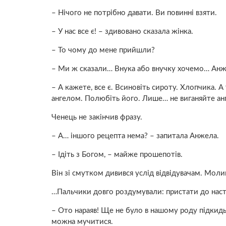
– Нічого не потрібно давати. Ви повинні взяти.
– У нас все є! – здивовано сказала жінка.
– То чому до мене прийшли?
– Ми ж сказали… Внука або внучку хочемо… Анж
– А кажете, все є. Всиновіть сироту. Хлопчика.
ангелом. Полюбіть його. Лише… не виганяйте ан
Ченець не закінчив фразу.
– А… іншого рецепта нема? – запитала Анжела.
– Ідіть з Богом, – майже прошепотів.
Він зі смутком дивився услід відвідувачам. Моливс
…Пальчики довго роздумували: пристати до наста
– Ото нараяв! Ще не було в нашому роду підкидьк
можна мучитися.