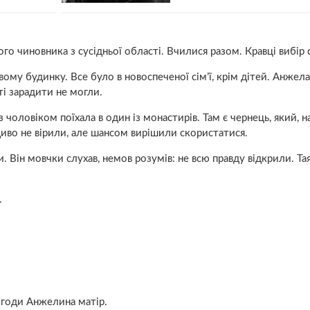
о чиновника з сусідньої області. Вчилися разом. Кравці вибір 
му будинку. Все було в новоспеченої сім’ї, крім дітей. Анжела
ті зарадити не могли.
оловіком поїхала в один із монастирів. Там є чернець, який, н
иво не вірили, але шансом вирішили скористатися.
 Він мовчки слухав, немов розумів: не всю правду відкрили. Тая
.
 згоди Анжелина матір.