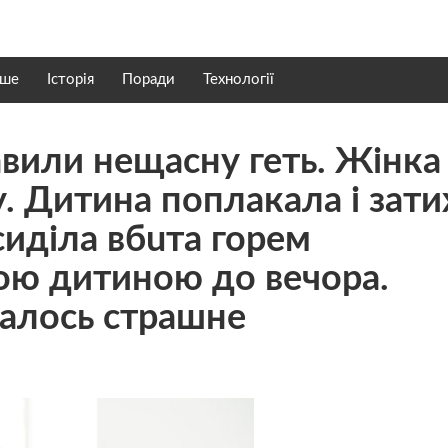
нше
Історія
Поради
Технології
авили нещасну геть. Жінка
у. Дитина поплакала і зати
сиділа вбuта горем
ою дитиною до вечора.
чалось стpaшне