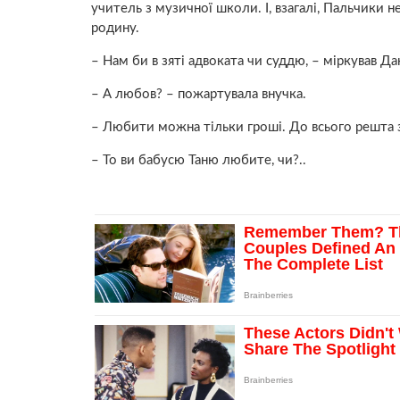
учитель з музичної школи. І, взагалі, Пальчики 
родину.
– Нам би в зяті адвоката чи суддю, – міркував 
– А любов? – пожартувала внучка.
– Любити можна тільки гроші. До всього решта з
– То ви бабусю Таню любите, чи?..