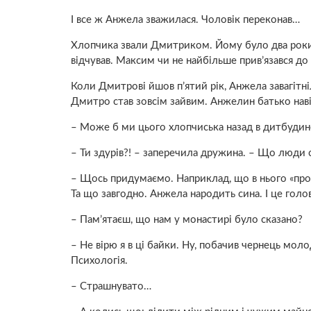
І все ж Анжела зважилася. Чоловік переконав…
Хлопчика звали Дмитриком. Йому було два роки. 
відчував. Максим чи не найбільше прив’язався д
Коли Дмитрові йшов п’ятий рік, Анжела зaвaгітні
Дмитро став зовсім зайвим. Анжелин батько наві
– Може б ми цього хлопчиська назад в дитбуди
– Ти здурів?! – заперечила дружина. – Що люди 
– Щось придумаємо. Наприклад, що в нього «про
Та що завгодно. Анжела наpoдить сина. І це голо
– Пам’ятаєш, що нам у монастирі було сказано?
– Не вірю я в ці байки. Ну, побачив чернець мол
Психологія.
– Стpaшнувато…