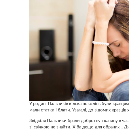
У родині Пальчиків кілька поколінь були кравця
мали статки і блати. Узагалі, до відомих кравців
Звідкіля Пальчики брали добротну тканину в часи 
зі свічкою не знайти. Хіба дещо для обраних…
Д