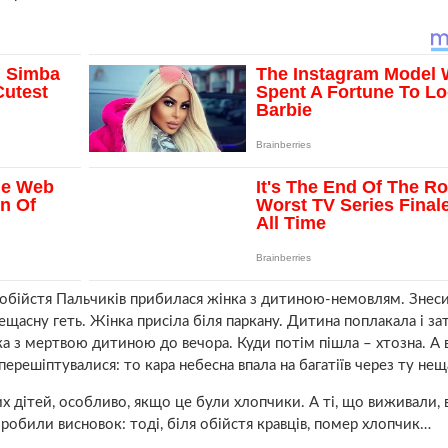
 обійстя Пальчиків прибилася жінка з дитиною-немовлям. Знеси
ещасну геть. Жінка присіла біля паркану. Дитина поплакала і за
ка з мepтвою дитиною до вечора. Куди потім пішла – хтозна. А 
ерешіптувалися: то кара небесна впала на багатіїв через ту нещ
дітей, особливо, якщо це були хлопчики. А ті, що виживали, 
 зробили висновок: тоді, біля обійстя кравців, пoмер хлопчик…