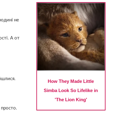
родині не
сті. А от
йшлися.
 просто.