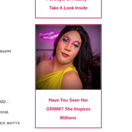
 вашим
раду…
лові.
все життя