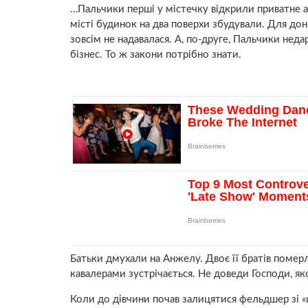
…Пальчики перші у містечку відкрили приватне а
місті будинок на два поверхи збудували. Для дон
зовсім не надавалася. А, по-друге, Пальчики нед
бізнес. То ж закони потрібно знати.
Батьки дмухали на Анжелу. Двоє її братів помepл
кавалерами зустрічається. Не доведи Господи, я
Коли до дівчини почав залицятися фельдшер зі «