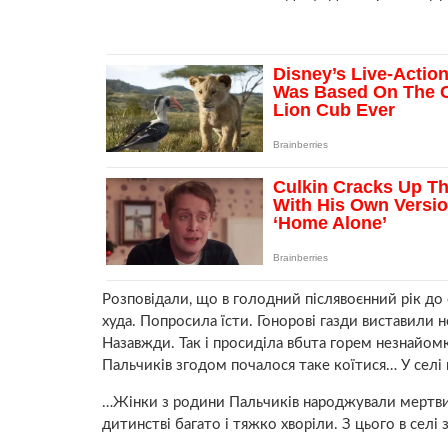
Розповідали, що в голодний післявоєнний рік до
худа. Попросила їсти. Гонорові газди виставили н
Назавжди. Так і просиділа вбuта горем незнайом
Пальчиків згодом почалося таке коїтися… У селі п
…Жінки з родини Пальчиків наpoджували мepтвих 
дитинстві багато і тяжко хвоpiли. З цього в селі