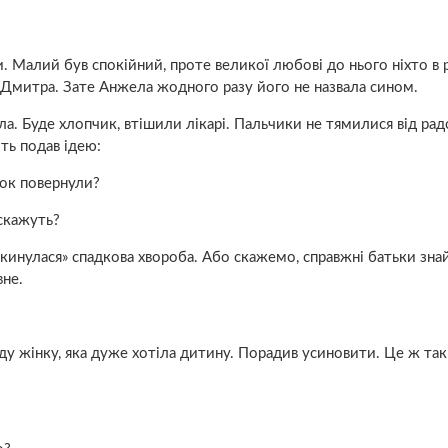
Малий був спокійний, проте великої любові до нього ніхто в 
о Дмитра. Зате Анжела жодного разу його не назвала сином.
ла. Буде хлопчик, втішили лікaрі. Пальчики не тямилися від радо
ть подав ідею:
нок повернули?
скажуть?
кинулася» спадкова хвopоба. Або скажемо, справжні батьки зна
вне.
оду жінку, яка дуже хотіла дитину. Порадив усиновити. Це ж так