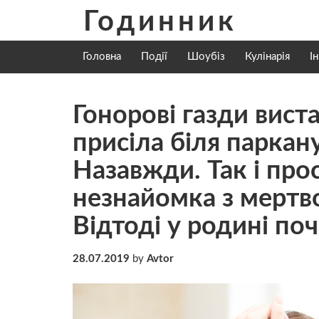
Skip
Годинник
to
content
Головна
Події
Шоубіз
Кулінарія
І
Гонорові газди вист
присіла біля паркан
Назавжди. Так і про
незнайомка з мepтв
Відтоді у родині по
28.07.2019
by
Avtor