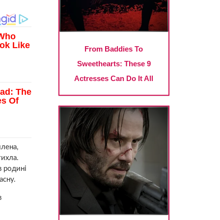
лена,
тихла.
в родині
асну.
в