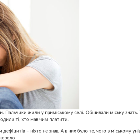
ми. Пальчики жили у приміському селі. Обшивали міську знать.
 ходили ті, хто мав чим платити.
дефіцитів – ніхто не знав. А в них було те, чого в міському уні
жерело