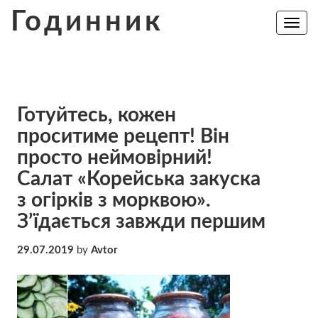
Skip
Годинник
to
Toggle
navig
content
Готуйтесь, кожен
проситиме рецепт! Він
просто неймовірний!
Салат «Корейська закуска
з огірків з морквою».
З’їдається завжди першим
29.07.2019
by
Avtor