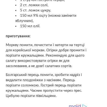
2 ст. ложки солі,
5 ст. ложок цукру,
150 мл 9% оцту (можна замінити
яблучним),
150 мл олії.
приготування:
Моркву помити, почистити і натерти на тертці
для корейської моркви. Огірки добре промити і
порізати кружальцями. Рекомендую для цього
салату використовувати огірки як для
засолювання, а не довгі салатних сортів.
Болгарський перець помити, зробити надріз і
видалити плодоніжки з насінням. Перець
порізати соломкою. Гострий перець порізати
кружальцями. Часник пропустити через прес.
Цибулю порізати півкільцями.