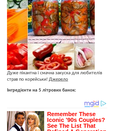
Дуже пікантна і смачна закуска для любителів
страв по корейськи!
Джерело
Інгредієнти на 5 літрових банок: