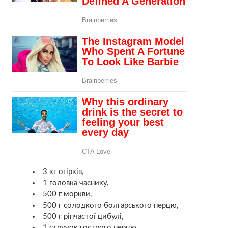
3 кг огірків,
1 головка часнику,
500 г моркви,
500 г солодкого болгарського перцю,
500 г ріпчастої цибулі,
1 стручок гострого перцю,