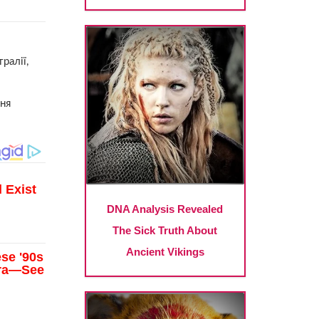
ралії,
ння