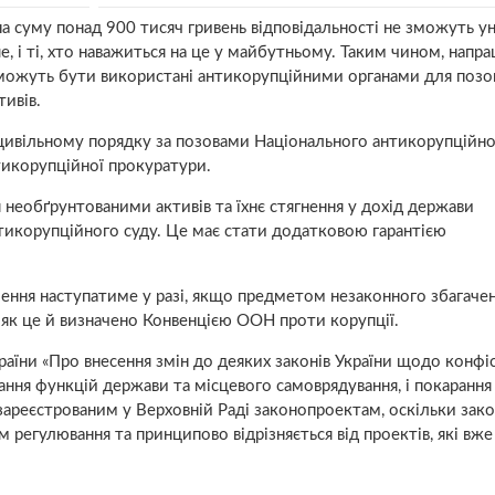
на суму понад 900 тисяч гривень відповідальності не зможуть у
е, і ті, хто наважиться на це у майбутньому. Таким чином, напра
можуть бути використані антикорупційними органами для позов
тивів.
у цивільному порядку за позовами Національного антикорупційн
икорупційної прокуратури.
я необґрунтованими активів та їхнє стягнення у дохід держави
тикорупційного суду. Це має стати додатковою гарантією
ачення наступатиме у разі, якщо предметом незаконного збагаче
як це й визначено Конвенцією ООН проти корупції.
їни «Про внесення змін до деяких законів України щодо конфіс
ання функцій держави та місцевого самоврядування, і покарання
 зареєстрованим у Верховній Раді законопроектам, оскільки зак
егулювання та принципово відрізняється від проектів, які вже 