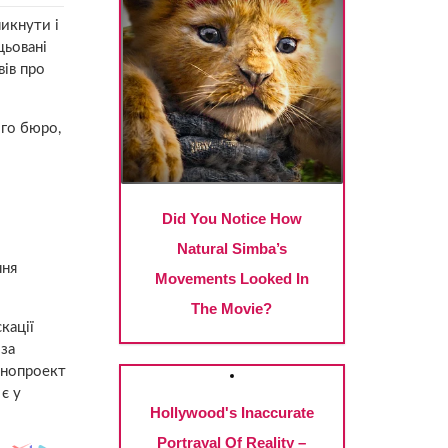
никнути і
цьовані
ів про
ого бюро,
ння
кації
 за
онопроект
є у