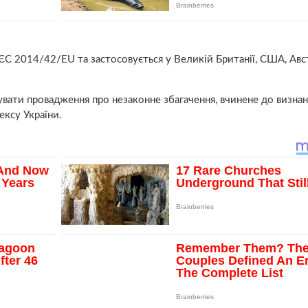
С 2014/42/EU та застосовується у Великій Британії, США, Авст
увати провадження про незаконне збагачення, вчинене до визна
ексу України.