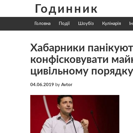
Skip
Годинник
to
content
Головна
Події
Шоубіз
Кулінарія
І
Хабарники пaнiкуют
конфісковувати май
цивільному порядк
04.06.2019
by
Avtor