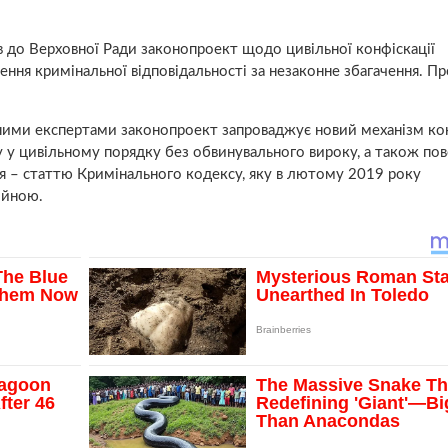
до Верховної Ради законопроект щодо цивільної конфіскації
ення кримінальної відповідальності за незаконне збагачення. Пр
ними експертами законопроект запроваджує новий механізм кон
у у цивільному порядку без обвинувального вироку, а також по
ня – статтю Кримінального кодексу, яку в лютому 2019 року
ійною.