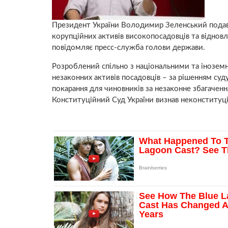
Президент України Володимир Зеленський подав 
корупційних активів високопосадовців та відновл
повідомляє пресс-служба голови держави.
Розроблений спільно з національними та інозем
незаконних активів посадовців – за рішенням суд
покарання для чиновників за незаконне збагачен
Конституційний Суд України визнав неконституц