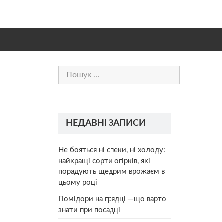
Пошук:
НЕДАВНІ ЗАПИСИ
Не бояться ні спеки, ні холоду:
найкращі сорти огірків, які
порадують щедрим врожаєм в
цьому році
Помідори на грядці —що варто
знати при посадці