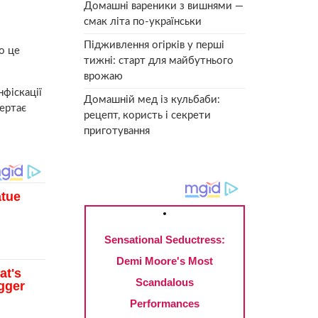
Домашні вареники з вишнями —
смак літа по-українськи
Підживлення огірків у перші
о це
тижні: старт для майбутнього
врожаю
фіскації
Домашній мед із кульбаби:
вертає
рецепт, користь і секрети
приготування