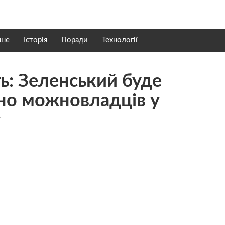
нше
Історія
Поради
Технології
ь: Зеленський буде
но можновладців у
у