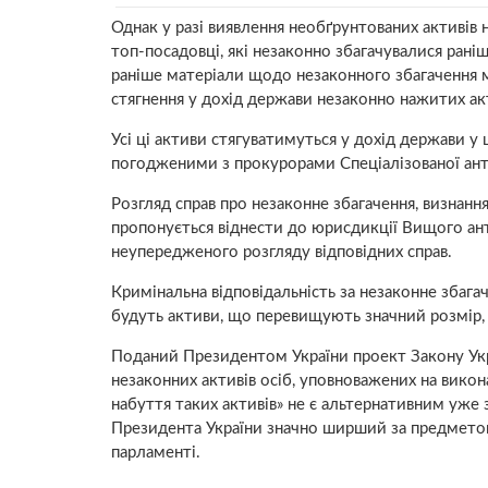
Однак у разі виявлення необґрунтованих активів 
топ-посадовці, які незаконно збагачувалися раніш
раніше матеріали щодо незаконного збагачення 
стягнення у дохід держави незаконно нажитих ак
Усі ці активи стягуватимуться у дохід держави 
погодженими з прокурорами Спеціалізованої ант
Розгляд справ про незаконне збагачення, визнанн
пропонується віднести до юрисдикції Вищого ан
неупередженого розгляду відповідних справ.
Кримінальна відповідальність за незаконне збаг
будуть активи, що перевищують значний розмір, 
Поданий Президентом України проект Закону Укра
незаконних активів осіб, уповноважених на викон
набуття таких активів» не є альтернативним уже
Президента України значно ширший за предметом р
парламенті.