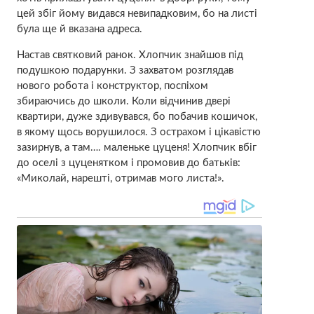
цей збіг йому видався невипадковим, бо на листі
була ще й вказана адреса.
Настав святковий ранок. Хлопчик знайшов під
подушкою подарунки. З захватом розглядав
нового робота і конструктор, поспіхом
збираючись до школи. Коли відчинив двері
квартири, дуже здивувався, бо побачив кошичок,
в якому щось ворушилося. З острахом і цікавістю
зазирнув, а там…. маленьке цуценя! Хлопчик вбіг
до оселі з цуценятком і промовив до батьків:
«Миколай, нарешті, отримав мого листа!».