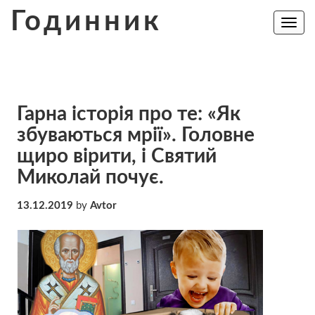
Skip
Годинник
to
Toggle
navig
content
Гарна історія про те: «Як
збуваються мрії». Головне
щиро вірити, і Святий
Миколай почує.
13.12.2019
by
Avtor