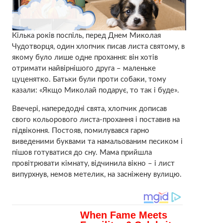
Кілька років поспіль, перед Днем Миколая
Чудотворця, один хлопчик писав листа святому, в
якому було лише одне прохання: він хотів
отримати найвірнішого друга – маленьке
цуценятко. Батьки були проти собаки, тому
казали: «Якщо Миколай подарує, то так і буде».
Ввечері, напередодні свята, хлопчик дописав
свого кольорового листа-прохання і поставив на
підвіконня. Постояв, помилувався гарно
виведеними буквами та намальованим песиком і
пішов готуватися до сну. Мама прийшла
провітрювати кімнату, відчинила вікно – і лист
випурхнув, немов метелик, на засніжену вулицю.