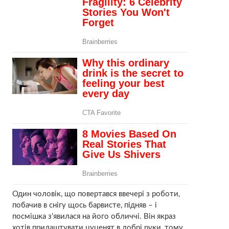
Один чоловік, що повертався ввечері з роботи,
побачив в снігу щось барвисте, підняв – і
посмішка з’явилася на його обличчі. Він якраз
хотів прилаштувати цуценят в добрі руки, тому