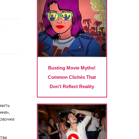
бнить
ння»,
Вовочке
тва