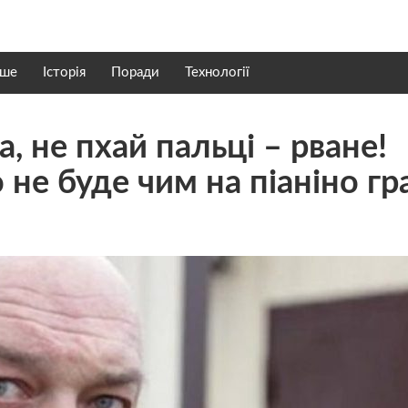
нше
Історія
Поради
Технології
а, не пхай пальці – рване!
не буде чим на піаніно гра