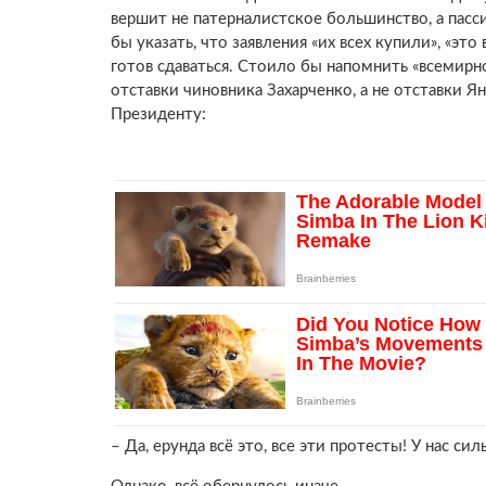
вершит не патерналистское большинство, а пас
бы указать, что заявления «их всех купили», «это
готов сдаваться. Стоило бы напомнить «всемирн
отставки чиновника Захарченко, а не отставки Я
Президенту:
– Да, ерунда всё это, все эти протесты! У нас сил