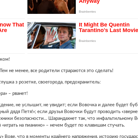
оком!
 Тем не менее, все родители страраются это сделать!
аглушка з розетке, своегорода, предохранитель:
а» – рванет!
дение, не услышит, не увидит; если Вовочка и далее будет бу
ый дядя Петя!»; если друзья Вовочки будут проводить «зверне
техники безопасности… Шарандахнет так, что инфальтильному 
 «играть на пианино» – нечем будет по клавишам стучать.
» Вове, что в моменты крайнего напряжения, историю государс