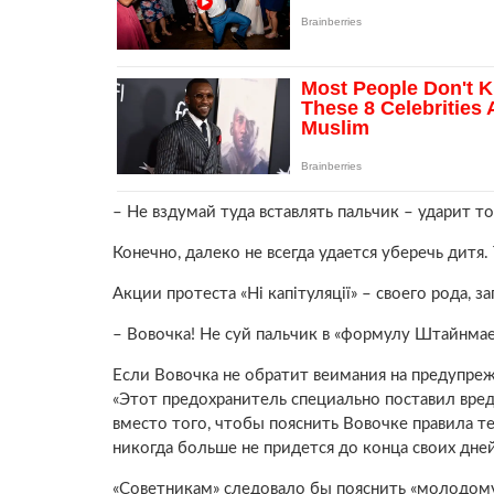
– Не вздумай туда вставлять пальчик – ударит т
Конечно, далеко не всегда удается уберечь дитя.
Акции протеста «Ні капітуляції» – своего рода, з
– Вовочка! Не суй пальчик в «формулу Штайнмаер
Если Вовочка не обратит веимания на предупреж
«Этот предохранитель специально поставил вредн
вместо того, чтобы пояснить Вовочке правила 
никогда больше не придется до конца своих дней
«Советникам» следовало бы пояснить «молодому