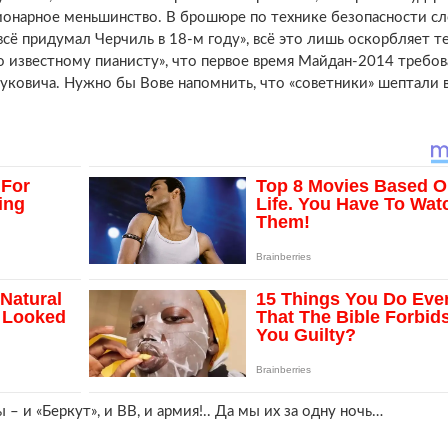
сионарное меньшинство. В брошюре по технике безопасности с
 всё придумал Черчиль в 18-м году», всё это лишь оскорбляет те
о известному пианисту», что первое время Майдан-2014 требо
нуковича. Нужно бы Вове напомнить, что «советники» шептали 
ы – и «Беркут», и ВВ, и армия!.. Да мы их за одну ночь…