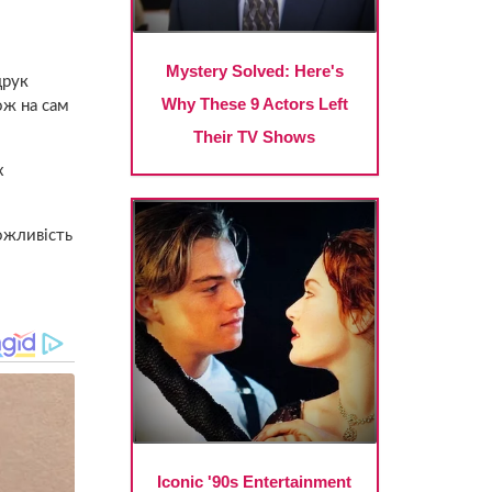
друк
ож на сам
х
ожливість