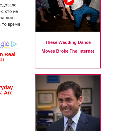
ледовало
х, кто не
вал лишь
в то время