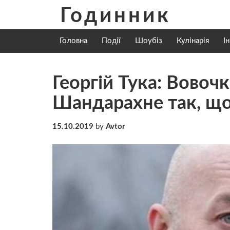
Skip
Годинник
to
content
Головна
Події
Шоубіз
Кулінарія
І
Георгій Тука: Вовочк
Шандарахне так, що 
15.10.2019
by
Avtor