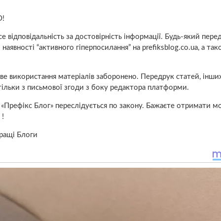
!
е відповідальність за достовірність інформації. Будь-який пере
аявності “активного гіперпосилання” на prefiksblog.co.ua, а так
ове використання матеріалів заборонено. Передрук статей, інши
 тільки з письмової згоди з боку редактора платформи.
«Префікс Блог» переслідується по закону. Бажаєте отримати м
 !
Кращі Блоги