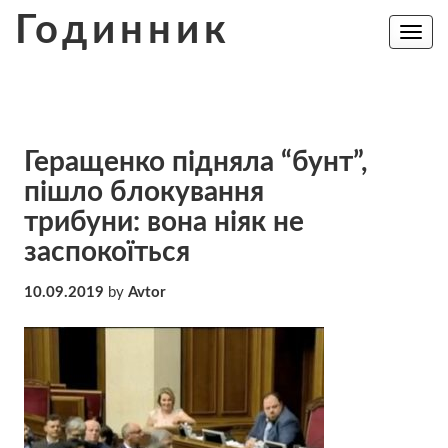
Skip
Годинник
to
Toggle
navig
content
Геращенко підняла “бунт”,
пішло блокування
трибуни: вона ніяк не
заспокоїться
10.09.2019
by
Avtor