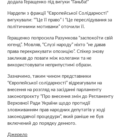
додала Геращенко під вигуки “Ганьба!”
Нардепи з фракції “Європейської Солідарності”
вигукували: “”Це її право” і “Це переслідування за
політичними мотивами” оточили її.
Геращенко попросила Разумкова “заспокоїти свій
югенд”. Мовляв, “Слузі народу” ніхто “не давав
права перекрикувати опозицію”. Спікер знову
закликав до поваги між колегами та не
використовувати неприпустимі образи.
Зазначимо, таким чином представники
“Європейської солідарності” відреагували на
внесення на розгляд на засіданні парламенту
законопроєкту “Про внесення змін до Регламенту
Верховної Ради України щодо протидії
зловживанням прав народних депутатів у ході
законодавчої процедури”, який раніше не був
включений до порядку денного.
Джерело