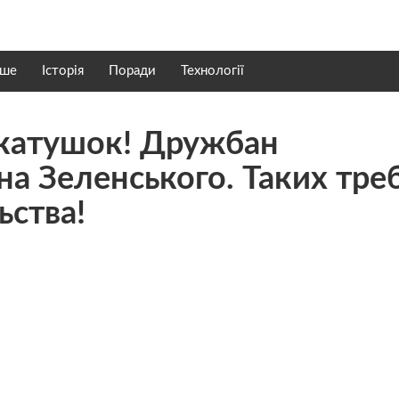
нше
Історія
Поради
Технології
з катушок! Дружбан
а Зеленського. Таких тре
ьства!