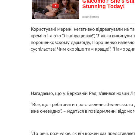
Користувачі мережі негативно відреагували на так
премію і люто її відпрацював!”, “Ляшка викинули
порошенковскому дармоїду, Порошенко напевно п
суспільства! Чим скоріше тим краще!”, “Намордни
Нагадаємо, що у Верховній Раді з’явився новий Л
“Все, що треба знати про ставлення Зеленського
вже очевидно”, – йдеться в повідомленні відомог
“До речі, розчулює, як він кожен раз представляє