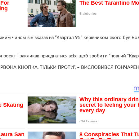
Таким чином він вказав на “Квартал 95” керівником якого був В
опроект і закликав приєднатися всіх, щоб зробити “повний “Квар
РВОНА КНОПКА, ТІЛЬКИ ПРОТИ”, – ВИСЛОВИВСЯ ГОНЧАРЕ