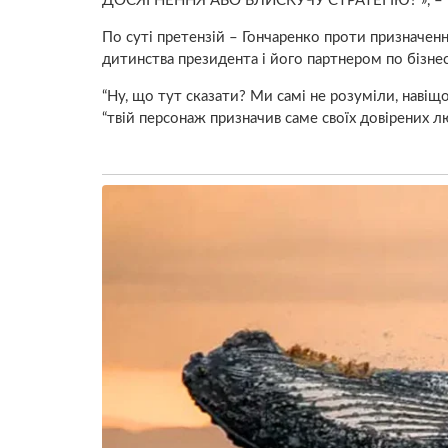
ДОСЯГНЕННЯ АБО БЛИСКУЧУ СТРАТЕГІЮ? »,
По суті претензій – Гончаренко проти призначенн
дитинства президента і його партнером по бізнес
“Ну, що тут сказати? Ми самі не розуміли, навіщо
“твій персонаж призначив саме своїх довірених л