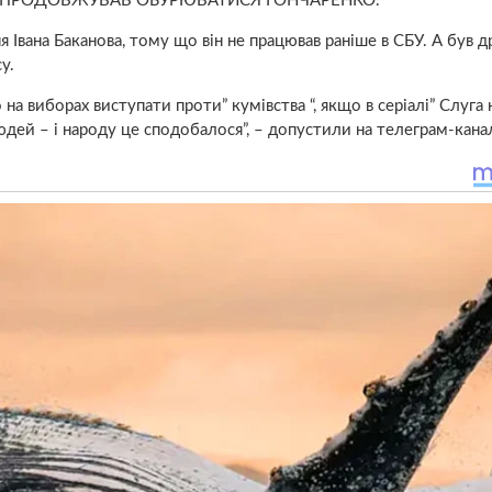
 – ПРОДОВЖУВАВ ОБУРЮВАТИСЯ ГОНЧАРЕНКО.
я Івана Баканова, тому що він не працював раніше в СБУ. А був 
у.
 на виборах виступати проти” кумівства “, якщо в серіалі” Слуга
юдей – і народу це сподобалося”, – допустили на телеграм-канал