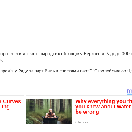
ротити кільскість народних обранців у Верховній Раді до 300 
».
 проліз у Раду за партійними списками партії “Європейська солі