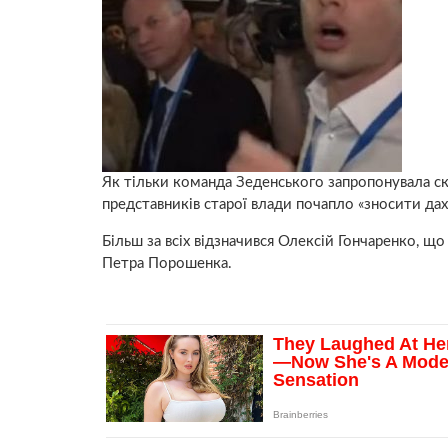
Як тільки команда Зеденського запропонувала ско
представників старої влади почапло «зносити дах
Більш за всіх відзначився Олексій Гончаренко, що
Петра Порошенка.