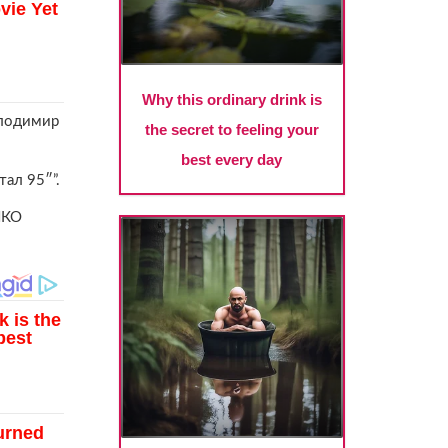
олодимир
тал 95″”.
НКО