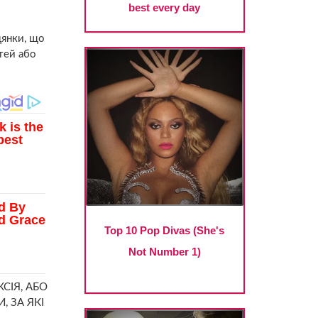
цянки, що
ітей або
СІЯ, АБО
 ЗА ЯКІ