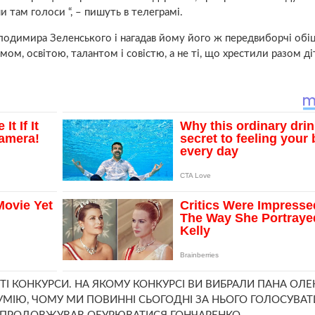
и там голоси “, – пишуть в телеграмі.
лодимира Зеленського і нагадав йому його ж передвиборчі обі
ом, освітою, талантом і совістю, а не ті, що хрестили разом д
ТІ КОНКУРСИ. НА ЯКОМУ КОНКУРСІ ВИ ВИБРАЛИ ПАНА ОЛЕК
МІЮ, ЧОМУ МИ ПОВИННІ СЬОГОДНІ ЗА НЬОГО ГОЛОСУВАТИ,