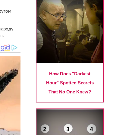
другом
 народу
і.