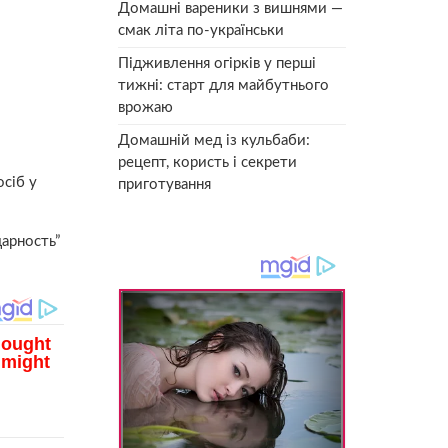
Домашні вареники з вишнями —
смак літа по-українськи
Підживлення огірків у перші
тижні: старт для майбутнього
врожаю
Домашній мед із кульбаби:
рецепт, користь і секрети
осіб у
приготування
дарность”