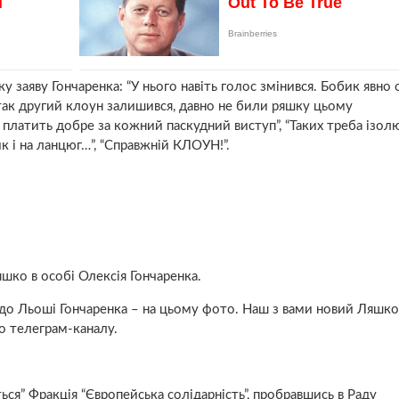
у заяву Гончаренка: “У нього навіть голос змінився. Бобик явно
 так другий клоун залишився, давно не били ряшку цьому
латить добре за кожний паскудний виступ”, “Таких треба ізолю
к і на ланцюг…”, “Справжній КЛОУН!”.
яшко в особі Олексія Гончаренка.
 до Льоші Гончаренка – на цьому фото. Наш з вами новий Ляшко 
о телеграм-каналу.
ться” Фракція “Європейська солідарність”, пробравшись в Раду