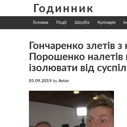
Skip
Годинник
to
content
Головна
Події
Шоубіз
Кулінарія
І
Гончаренко злетів 
Порошенко налетів н
ізолювати від суспіл
05.09.2019
by
Avtor