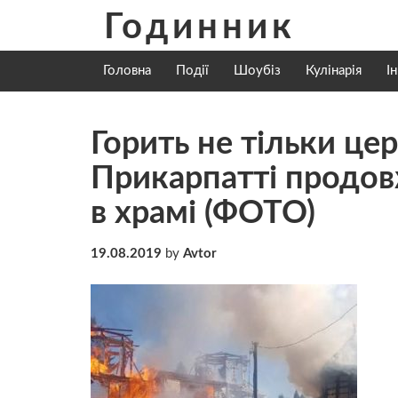
Skip
Годинник
to
content
Головна
Події
Шоубіз
Кулінарія
І
Горить не тільки цер
Прикарпатті продов
в храмі (ФОТО)
19.08.2019
by
Avtor