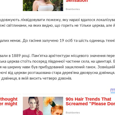
родовжують ліквідовувати пожежу, яку наразі вдалося локалізув
жі світлинами, на яких видно, що горить не тільки церква, але 
лих немає. До гасіння залучено 19 осіб та шість одиниць техн
али в 1889 році. Пам’ятка архітектури місцевого значення пере
ка церква стоїть посеред південної частини села, на цвинтарі. 
ня на ширину нави був прибудований зашклений ганок. Зовнішні
вночі від церкви розташована стара дерев’яна двоярусна дзвіниц
дзвіниця, в якій висить четверо дзвонів.