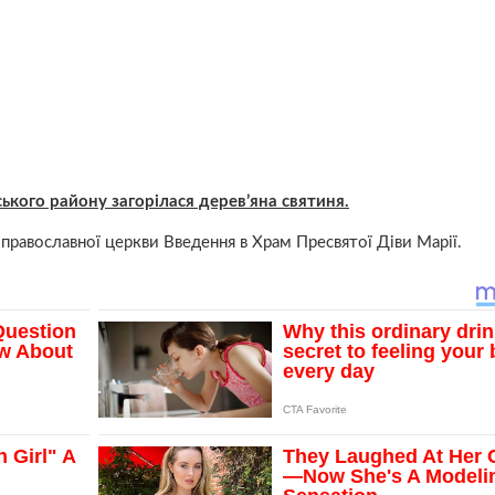
ького району загорілася дерев’яна святиня.
православної церкви Введення в Храм Пресвятої Діви Марії.