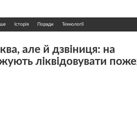
нше
Історія
Поради
Технології
ква, але й дзвіниця: на
жують ліквідовувати пож