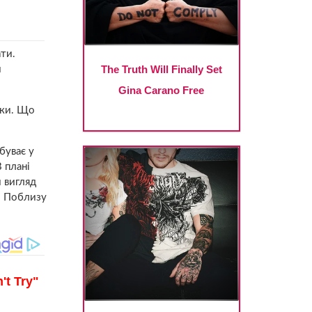
ати.
й
іки. Що
буває у
В плані
й вигляд
я. Поблизу