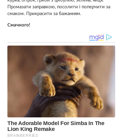
курка, огірок, гриби з цибулею, зелень, яйця.
Промазати заправкою, посолити і поперчити за
смаком. Прикрасити за бажанням.
Cмачного!