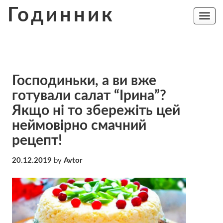
Skip
Годинник
to
Toggle
navig
content
Господиньки, а ви вже
готували салат “Ірина”?
Якщо ні то збережіть цей
неймовірно смачний
рецепт!
20.12.2019
by
Avtor