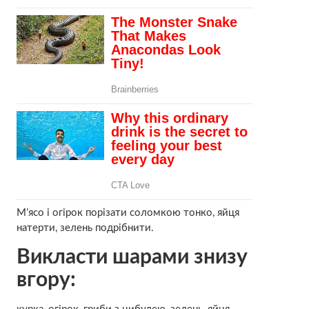
М’ясо і огірок порізати соломкою тонко, яйця
натерти, зелень подрібнити.
Викласти шарами знизу
вгору: