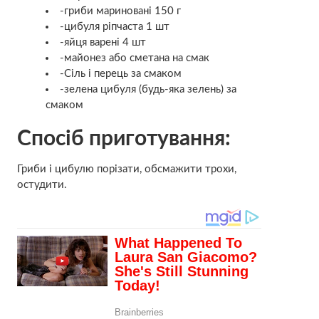
-гриби мариновані 150 г
-цибуля ріпчаста 1 шт
-яйця варені 4 шт
-майонез або сметана на смак
-Сіль і перець за смаком
-зелена цибуля (будь-яка зелень) за
смаком
Спосіб приготування:
Гриби і цибулю порізати, обсмажити трохи,
остудити.