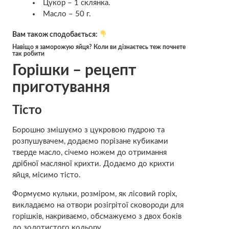
Цукор – 1 склянка.
Масло – 50 г.
Вам також сподобається:
Навіщо я заморожую яйця? Коли ви дізнаєтесь теж почнете
так робити
Горішки – рецепт
приготування
Тісто
Борошно змішуємо з цукровою пудрою та
розпушувачем, додаємо порізане кубиками
тверде масло, січемо ножем до отримання
дрібної масляної крихти. Додаємо до крихти
яйця, місимо тісто.
Формуємо кульки, розміром, як лісовий горіх,
викладаємо на отвори розігрітої сковороди для
горішків, накриваємо, обсмажуємо з двох боків
до золотистого кольору.