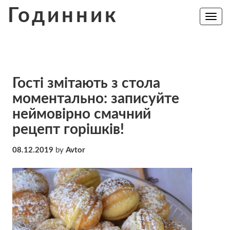
Skip
Годинник
to
Toggle
navig
content
Гості змітають з стола
моментально: записуйте
неймовірно смачний
рецепт горішків!
08.12.2019
by
Avtor