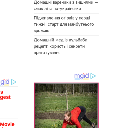
Домашні вареники з вишнями —
смак літа по-українськи
Підживлення огірків у перші
тижні: старт для майбутнього
врожаю
Домашній мед із кульбаби:
рецепт, користь і секрети
приготування