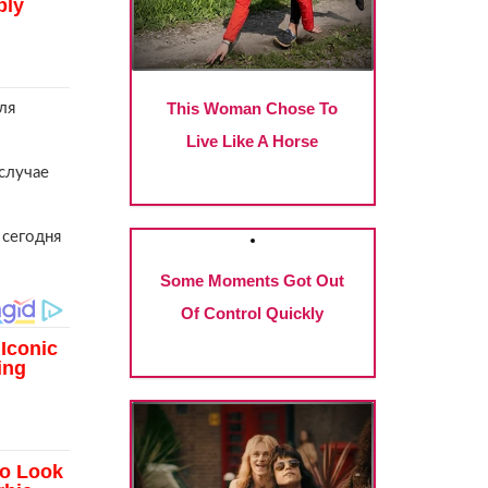
ля
 случае
 сегодня