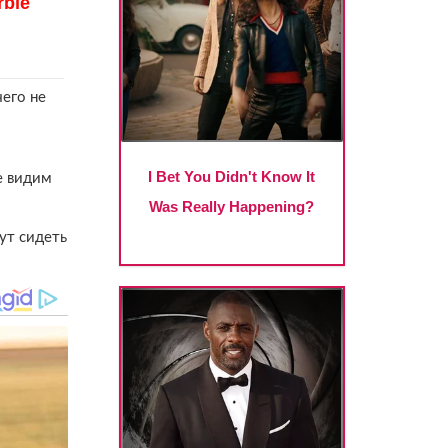
чего не
е видим
ут сидеть