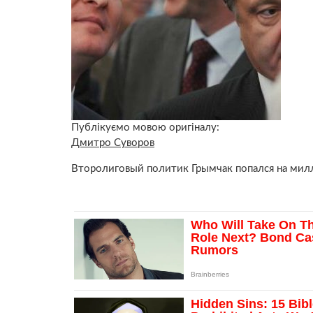
Публікуємо мовою оригіналу:
Дмитро Суворов
Второлиговый политик Грымчак попался на милл