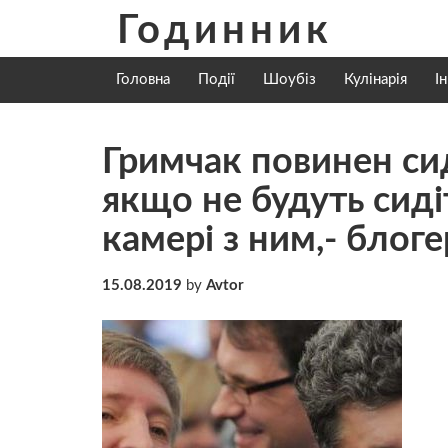
Skip
Годинник
to
content
Головна
Події
Шоубіз
Кулінарія
І
Гримчак повинен сид
якщо не будуть сиді
камері з ним,- блоге
15.08.2019
by
Avtor