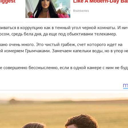
риваться в коррупцию как в темный угол черной комнаты. И ни
осом, средь бела дня, да еще под обьективами телекамер.
ано очень много. Это чистый грабеж, счет которого идет на
ей измеряем Грымчаками. Замечаем капельки воды, но в упор н
се совершенно бессмысленно, если в одной камере с ним не буд