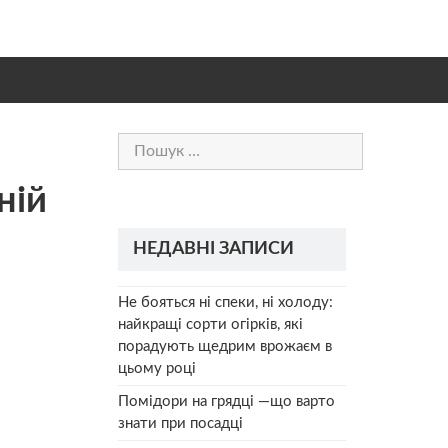
Пошук:
ній
НЕДАВНІ ЗАПИСИ
Не бояться ні спеки, ні холоду:
найкращі сорти огірків, які
порадують щедрим врожаєм в
цьому році
Помідори на грядці —що варто
знати при посадці