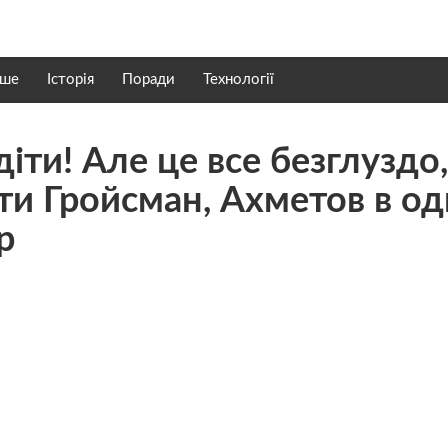
нше
Історія
Поради
Технології
іти! Але це все безглуздо,
ти Гройсман, Ахметов в од
р