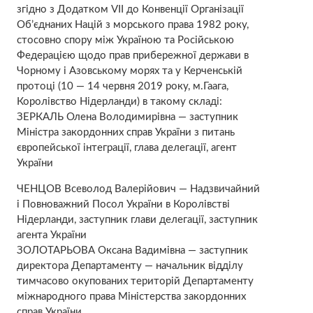
згідно з Додатком VII до Конвенції Організації
Об’єднаних Націй з морського права 1982 року,
стосовно спору між Україною та Російською
Федерацією щодо прав прибережної держави в
Чорному і Азовському морях та у Керченській
протоці (10 — 14 червня 2019 року, м.Гаага,
Королівство Нідерланди) в такому складі:
ЗЕРКАЛЬ Олена Володимирівна — заступник
Міністра закордонних справ України з питань
європейської інтеграції, глава делегації, агент
України
ЧЕНЦОВ Всеволод Валерійович — Надзвичайний
і Повноважний Посол України в Королівстві
Нідерланди, заступник глави делегації, заступник
агента України
ЗОЛОТАРЬОВА Оксана Вадимівна — заступник
директора Департаменту — начальник відділу
тимчасово окупованих територій Департаменту
міжнародного права Міністерства закордонних
справ України