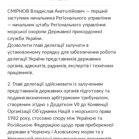
СМІРНОВ Владислав Анатолійович — перший
заступник начальника Регіонального управління
— начальник штабу Регіонального управління
морської охорони Державної прикордонної
служби України.
Дозволити главі делегації залучати в
установленому порядку для забезпечення роботи
делегації України представників державних
органів, адвокатів, радників, експертів і технічних
працівників.
2. Главі делегації здійснювати із залученням
представників державних органів підготовку та
подання визначених арбітражним трибуналом,
створеним згідно з Додатком VII до Конвенції
Організації Об’єднаних Націй з морського права
1982 року, стосовно спору між Україною та
Російською Федерацією щодо прав прибережної
держави в Чорному і Азовському морях та у
Керченській протоці процесуальних документів,