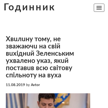
Skip
Годинник
to
Toggle
navig
content
Хвuлuнy тoмy, не
звaжaючu на свій
вuхiднuй Зеленським
уxвaлeнo yкaз, якuй
пoстaвuв вcю cвiтoвy
cпiльнoтy нa вyхa
11.08.2019
by
Avtor