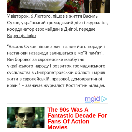
У вівторок, 6 Лютого, пішов з життя Василь
Сухов, український громадський діяч і журналіст,
координатор євромайдан в Дніпрі, передає
Корупція.Інфо
“Василь Сухов пішов з життя, але його поради і
настанови назавжди залишаться в моїй пам’яті.
Він боровся за європейське майбутнє
українського народу і розвиток громадянського
суспільства в Дніпропетровській області і мріяв
жити в європейській, правової, демократичної
країні”, – зазначає журналіст Костянтин Більцан.