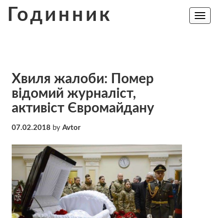
Skip
Годинник
to
Toggle
navig
content
Хвиля жалоби: Помер
відомий журналіст,
активіст Євромайдану
07.02.2018
by
Avtor