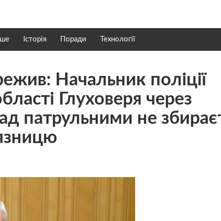
нше
Історія
Поради
Технології
ережив: Начальник поліції
бласті Глуховеря через
над патрульними не збирає
в’язницю