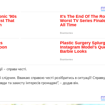
ї – справа честі.
ві слідчим. Вважаю справою честі розібратись в ситуації! Справе
вди та захисту інтересів громадян!”, – додав він.