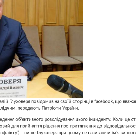
алій Глуховеря повідомив на своїй сторінці в facebook, що вважа
 слідчим, передають
Патріоти України.
едення об’єктивного розслідування цього інциденту. Коли це ст
овий для прийняття рішення про притягнення до відповідальнос
нфлікту”, – пише Глуховеря при цьому не називаючи ім’я винног