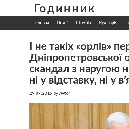
Skip
Годинник
to
content
Головна
Події
Шоубіз
Кулінарія
І
І не такіх «орлів» п
Дніпропетровської о
скандал з наругою 
ні у відставку, ні у 
29.07.2019
by
Avtor