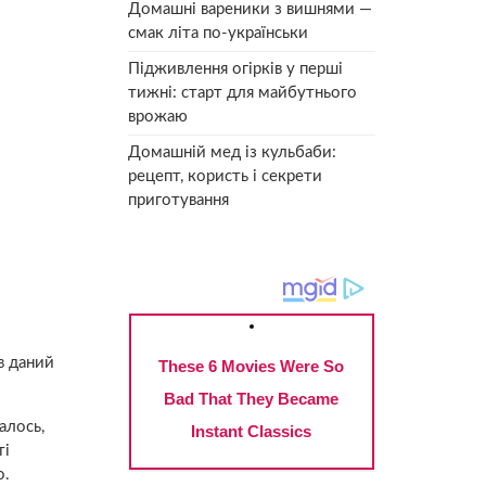
Домашні вареники з вишнями —
смак літа по-українськи
Підживлення огірків у перші
тижні: старт для майбутнього
врожаю
Домашній мед із кульбаби:
рецепт, користь і секрети
приготування
в даний
алось,
ті
о.