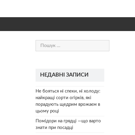
Пошук:
НЕДАВНІ ЗАПИСИ
Не бояться ні спеки, ні холоду:
найкращі сорти огірків, які
порадують щедрим врожаєм в
цьому році
Помідори на грядці —що варто
знати при посадці