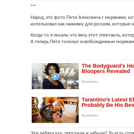
***
Народ, это фото Пети Алексеича с моряками, кот
использовал как наживку для россиян, которые к
Когда-то я писала, что весь этот спектакль, кот
А теперь Петя толкнул освобожденным морякам р
Эти ребята что, простили и забыли? То есть сто