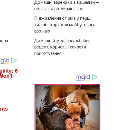
Домашні вареники з вишнями —
смак літа по-українськи
Підживлення огірків у перші
тижні: старт для майбутнього
врожаю
Домашній мед із кульбаби:
лена
рецепт, користь і секрети
приготування