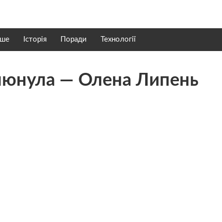
нше
Історія
Поради
Технології
люнула — Олена Липень