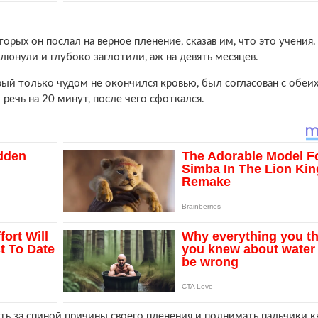
орых он послал на верное пленение, сказав им, что это учения.
люнули и глубоко заглотили, аж на девять месяцев.
орый только чудом не окончился кровью, был согласован с обеих
ечь на 20 минут, после чего сфоткался.
ять за спиной причины своего пленения и поднимать пальчики к