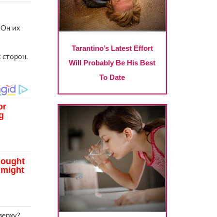
 Он их
 сторон.
верху?