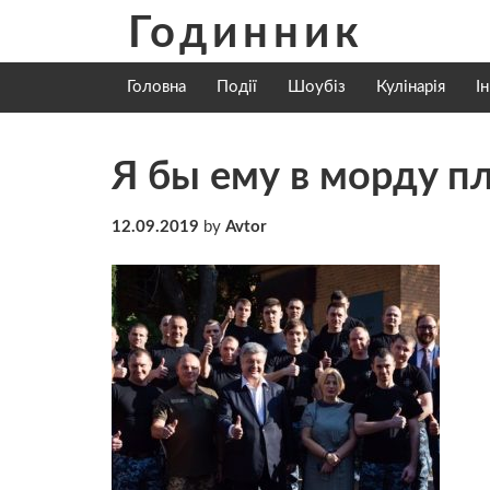
Skip
Годинник
to
content
Головна
Події
Шоубіз
Кулінарія
І
Я бы ему в мopдy п
12.09.2019
by
Avtor