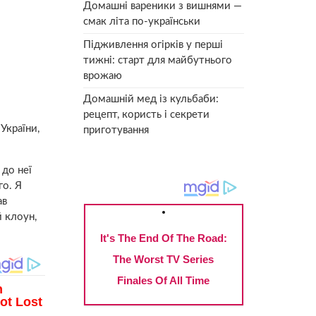
Домашні вареники з вишнями —
смак літа по-українськи
Підживлення огірків у перші
тижні: старт для майбутнього
врожаю
Домашній мед із кульбаби:
рецепт, користь і секрети
України,
приготування
 до неї
го. Я
ав
й клоун,