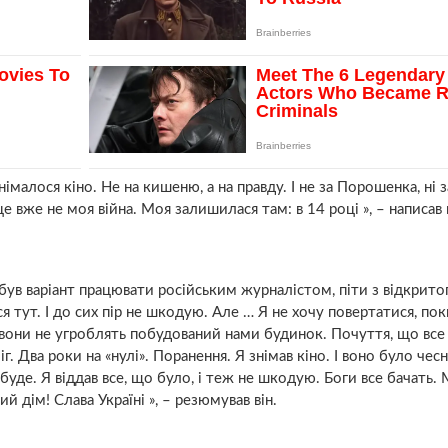
німалося кіно. Не на кишеню, а на правду. І не за Порошенка, ні з
е вже не моя війна. Моя залишилася там: в 14 році », – написав в
 був варіант працювати російським журналістом, піти з відкрит
я тут. І до сих пір не шкодую. Але … Я не хочу повертатися, пок
, вони не угроблять побудований нами будинок. Почуття, що все
г. Два роки на «нулі». Поранення. Я знімав кіно. І воно було чес
абуде. Я віддав все, що було, і теж не шкодую. Боги все бачать. 
ий дім! Слава Україні », – резюмував він.