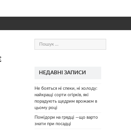
Пошук:
є
НЕДАВНІ ЗАПИСИ
Не бояться ні спеки, ні холоду:
найкращі сорти огірків, які
порадують щедрим врожаєм в
цьому році
Помідори на грядці —що варто
знати при посадці