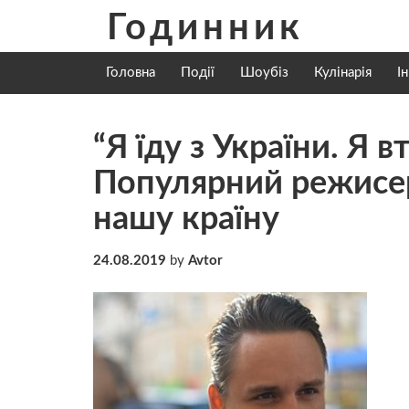
Skip
Годинник
to
content
Головна
Події
Шоубіз
Кулінарія
І
“Я їду з України. Я 
Популярний режисер
нашу країну
24.08.2019
by
Avtor