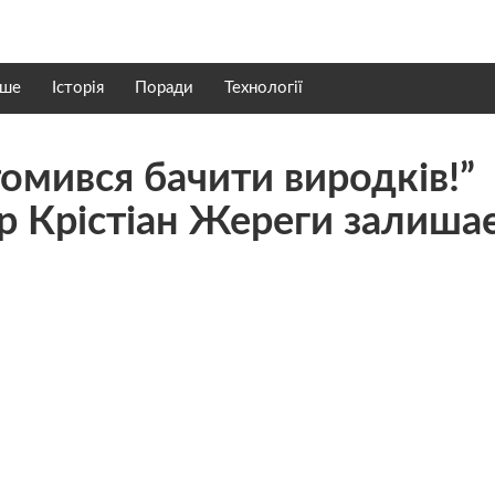
нше
Історія
Поради
Технології
втомився бачити виродків!”
 Крістіан Жереги залиша