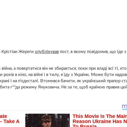
р Крістіан Жереги
опублікував
пост, в якому повідомив, що їде з 
війна, а повертатися він не збирається, поки при владі всі ті, хто
років в кіно, на війні і в тилу, я їду з України. Може бути надов
рані і на п’єдесталі. Втомився бачити, як український прапор ст
бита г**да режиму Януковича. Не за те, щоб країною правив це