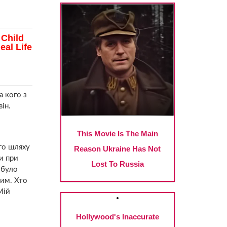
а кого з
ін.
ого шляху
и при
 було
ним. Хто
Мій