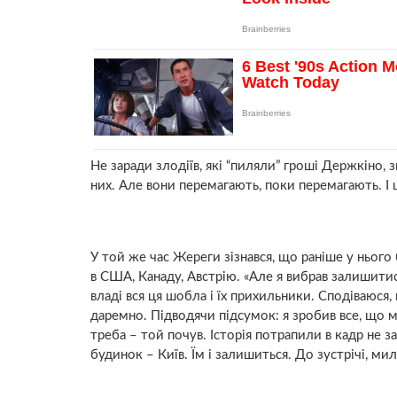
Не заради злодіїв, які “пиляли” гроші Держкіно, з
них. Але вони перемагають, поки перемагають. І ц
У той же час Жереги зізнався, що раніше у нього
в США, Канаду, Австрію. «Але я вибрав залишитис
владі вся ця шобла і їх прихильники. Сподіваюся
даремно. Підводячи підсумок: я зробив все, що мі
треба – той почув. Історія потрапили в кадр не з
будинок – Київ. Їм і залишиться. До зустрічі, мил