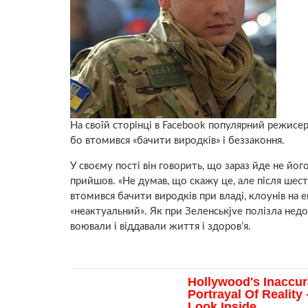
На своїй сторінці в Facebook популярний режисе
бо втомився «бачити виродків» і беззаконня.
У своєму пості він говорить, що зараз йде не його 
прийшов. «Не думав, що скажу це, але після шести 
втомився бачити виродків при владі, клоунів на ек
«неактуальний». Як при Зеленськjve полізла недо
воювали і віддавали життя і здоров’я.