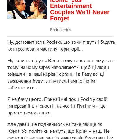
Ну, домовитися з Росією, що вони підуть і будуть
контролювати частину території…
Ні, вони не підуть. Вони знову наполягатимуть на
тому, на чому зараз наполягають: щоб ці люди
ввійшли і в наші керівні органи, і в Раду всі ці
захарченки будуть пнутися, і амністію їм
забезпечити…
Я не бачу цього. Принаймні поки Росія у своїй
імперській цілісності і на чолі з Путіним – це
просто неможливо.
Але давай ще подивимось на таке явище як
Крим. Усі політики кажуть, що Крим – наш. Не
сьогодні, так завтра-післязавтра він буде наш. Ну