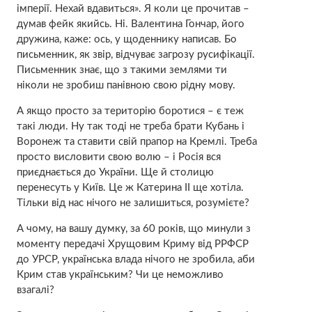
імперії. Нехай вдавиться». Я коли це прочитав –
думав фейк якийсь. Ні. Валентина Гончар, його
дружина, каже: ось, у щоденнику написав. Бо
письменник, як звір, відчуває загрозу русифікації.
Письменник знає, що з такими землями ти
ніколи не зробиш панівною свою рідну мову.
А якщо просто за територію боротися – є теж
такі люди. Ну так тоді не треба брати Кубань і
Воронеж та ставити свій прапор на Кремлі. Треба
просто висловити свою волю – і Росія вся
приєднається до України. Ще й столицю
перенесуть у Київ. Це ж Катерина ІІ ще хотіла.
Тільки від нас нічого не залишиться, розумієте?
А чому, на вашу думку, за 60 років, що минули з
моменту передачі Хрущовим Криму від РРФСР
до УРСР, українська влада нічого не зробила, аби
Крим став українським? Чи це неможливо
взагалі?