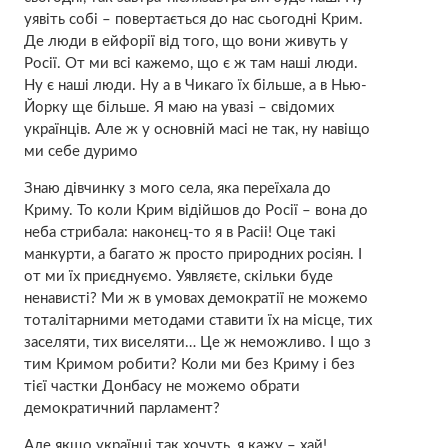
уявіть собі – повертається до нас сьогодні Крим.
Де люди в ейфорії від того, що вони живуть у
Росії. От ми всі кажемо, що є ж там наші люди.
Ну є наші люди. Ну а в Чикаго їх більше, а в Нью-
Йорку ще більше. Я маю на увазі – свідомих
українців. Але ж у основній масі не так, ну навіщо
ми себе дуримо
Знаю дівчинку з мого села, яка переїхала до
Криму. То коли Крим відійшов до Росії – вона до
неба стрибала: наконєц-то я в Расіі! Оце такі
манкурти, а багато ж просто природних росіян. І
от ми їх приєднуємо. Уявляєте, скільки буде
ненависті? Ми ж в умовах демократії не можемо
тоталітарними методами ставити їх на місце, тих
заселяти, тих виселяти… Це ж неможливо. І що з
тим Кримом робити? Коли ми без Криму і без
тієї частки Донбасу не можемо обрати
демократичний парламент?
Але якщо українці так хочуть, я кажу – хай!