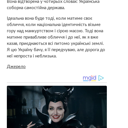
Вона відтворена у чотирьох словах: Українська
соборна самостійна держава.
Ідеальна вона буде тоді, коли матиме своє
обличчя, коли національна ідентичність візьме
гору над манкуртством і сірою масою. Тоді вона
матиме привабливе обличчя і до неї, як я вже
казав, приєднаються всі питомо українські землі.
Я цю Україну бачу, я її передчуваю, але дорога до
неї непроста і неблизька.
Джерело