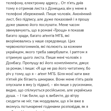
телефону, електронну адресу… От п’ять днів
тому я отримав листа з Донецька, він у мене в
телефоні збережений. Пише чоловік. Анонімний
лист, без підпису, але дуже показовий і я прошу
дуже уважно його послухати. Мене часом
звинувачують, що в романі «Троща» я показав
багато зради, багато аґентів МГБ, які
вкорінювались у наше середовище. Цих
червонопогонників, які полюють за кожним
українцем, якого треба завербувати. І раптом я
отримую цього листа. Пише мені чоловік з
Донбасу. Пропущу всі його компліменти, дякує
за роман, і пише: «Я ще не раз його читатиму, бо
річ у тому, що я – аґент МГБ. Біля моєї хати вже
п’ятий рік бігають шмираки. Вони мене п’ять разів
опускали в яму (у підвал), – він пише з русизмами,
видно, що спілкується російською, але українська
душа. – І так били, що я, вибачте, до вітру
сходити не міг, так мордували, що я їм вже в
якомусь потьмаренні годинами розповідав, як я