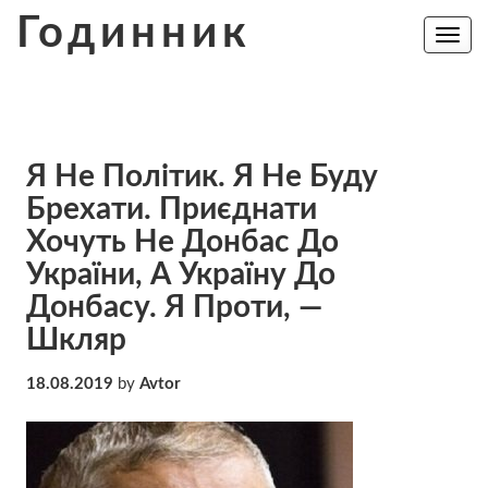
Skip
Годинник
to
Toggle
navig
content
Я Не Політик. Я Не Буду
Брехати. Приєднати
Хочуть Не Донбас До
України, А Україну До
Донбасу. Я Проти, —
Шкляр
18.08.2019
by
Avtor