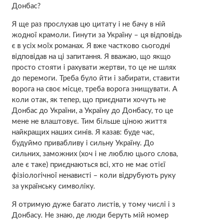
Донбас?
Я ще раз прослухав цю цитату і не бачу в ній
жодної крамоли. Гинути за Україну – ця відповідь
є в усіх моїх романах. Я вже частково сьогодні
відповідав на ці запитання. Я вважаю, що якщо
просто стояти і рахувати жертви, то це не шлях
до перемоги. Треба було йти і забирати, ставити
ворога на своє місце, треба ворога знищувати. А
коли отак, як тепер, що приєднати хочуть не
Донбас до України, а Україну до Донбасу, то це
мене не влаштовує. Тим більше ціною життя
найкращих наших синів. Я казав: буде час,
будуймо привабливу і сильну Україну. До
сильних, заможних (хоч і не люблю цього слова,
але є таке) приєднаються всі, хто не має отієї
фізіологічної ненависті – коли відрубують руку
за українську символіку.
Я отримую дуже багато листів, у тому числі і з
Донбасу. Не знаю, де люди беруть мій номер