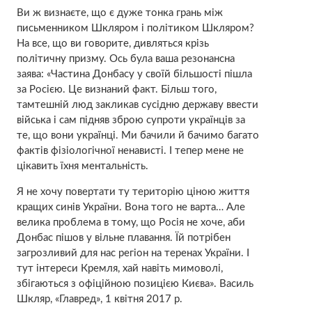
Ви ж визнаєте, що є дуже тонка грань між
письменником Шкляром і політиком Шкляром?
На все, що ви говорите, дивляться крізь
політичну призму. Ось була ваша резонансна
заява: «Частина Донбасу у своїй більшості пішла
за Росією. Це визнаний факт. Більш того,
тамтешній люд закликав сусідню державу ввести
війська і сам підняв зброю супроти українців за
те, що вони українці. Ми бачили й бачимо багато
фактів фізіологічної ненависті. І тепер мене не
цікавить їхня ментальність.
Я не хочу повертати ту територію ціною життя
кращих синів України. Вона того не варта… Але
велика проблема в тому, що Росія не хоче, аби
Донбас пішов у вільне плавання. Їй потрібен
загрозливий для нас регіон на теренах України. І
тут інтереси Кремля, хай навіть мимоволі,
збігаються з офіційною позицією Києва». Василь
Шкляр, «Главред», 1 квітня 2017 р.