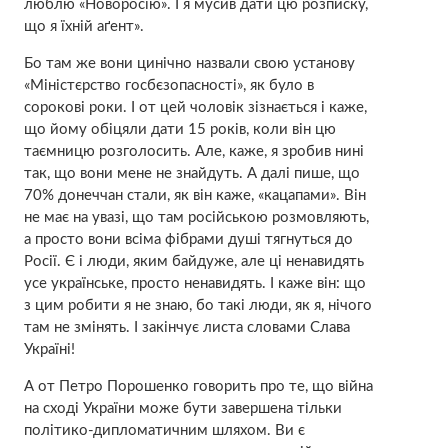
люблю «Новоросію». І я мусив дати цю розписку,
що я їхній аґент».
Бо там же вони цинічно назвали свою установу
«Міністєрство госбєзопасності», як було в
сорокові роки. І от цей чоловік зізнається і каже,
що йому обіцяли дати 15 років, коли він цю
таємницю розголосить. Але, каже, я зробив нині
так, що вони мене не знайдуть. А далі пише, що
70% донеччан стали, як він каже, «кацапами». Він
не має на увазі, що там російською розмовляють,
а просто вони всіма фібрами душі тягнуться до
Росії. Є і люди, яким байдуже, але ці ненавидять
усе українське, просто ненавидять. І каже він: що
з цим робити я не знаю, бо такі люди, як я, нічого
там не змінять. І закінчує листа словами Слава
Україні!
А от Петро Порошенко говорить про те, що війна
на сході України може бути завершена тільки
політико-дипломатичним шляхом. Ви є