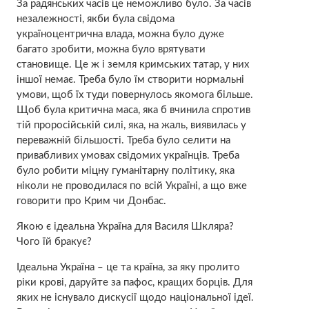
За радянських часів це неможливо було. За часів
незалежності, якби була свідома
україноцентрична влада, можна було дуже
багато зробити, можна було врятувати
становище. Це ж і земля кримських татар, у них
іншої немає. Треба було їм створити нормальні
умови, щоб їх туди повернулось якомога більше.
Щоб була критична маса, яка б вчинила спротив
тій проросійській силі, яка, на жаль, виявилась у
переважній більшості. Треба було селити на
привабливих умовах свідомих українців. Треба
було робити міцну гуманітарну політику, яка
ніколи не проводилася по всій Україні, а що вже
говорити про Крим чи Донбас.
Якою є ідеальна Україна для Василя Шкляра?
Чого їй бракує?
Ідеальна Україна – це та країна, за яку пролито
ріки крові, даруйте за пафос, кращих борців. Для
яких не існувало дискусії щодо національної ідеї.