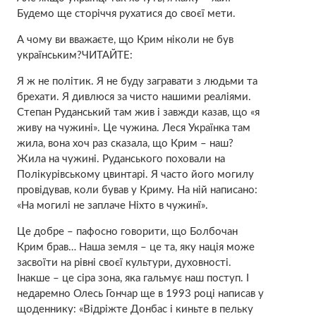
Будемо ще сторіччя рухатися до своєї мети.
А чому ви вважаєте, що Крим ніколи не був
українським?ЧИТАЙТЕ:
Я ж не політик. Я не буду загравати з людьми та
брехати. Я дивлюся за чисто нашими реаліями.
Степан Руданський там жив і завжди казав, що «я
живу на чужині». Це чужина. Леся Українка там
жила, вона хоч раз сказала, що Крим – наш?
Жила на чужині. Руданського поховали на
Полікурівському цвинтарі. Я часто його могилу
провідував, коли бував у Криму. На ній написано:
«На могилі не заплаче Ніхто в чужинї».
Це добре – пафосно говорити, що Болбочан
Крим брав… Наша земля – це та, яку нація може
засвоїти на рівні своєї культури, духовності.
Інакше – це сіра зона, яка гальмує наш поступ. І
недаремно Олесь Гончар ще в 1993 році написав у
щоденнику: «Відріжте Донбас і киньте в пельку