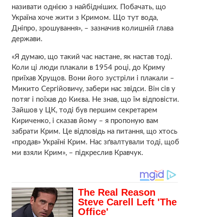
називати однією з найбідніших. Побачать, що
Україна хоче жити з Кримом. Що тут вода,
Дніпро, зрошування», – зазначив колишній глава
держави.
«Я думаю, що такий час настане, як настав тоді.
Коли ці люди плакали в 1954 році, до Криму
приїхав Хрущов. Вони його зустріли і плакали –
Микито Сергійовичу, забери нас звідси. Він сів у
потяг і поїхав до Києва. Не знав, що їм відповісти.
Зайшов у ЦК, тоді був першим секретарем
Кириченко, і сказав йому – я пропоную вам
забрати Крим. Це відповідь на питання, що хтось
«продав» Україні Крим. Нас зґвалтували тоді, щоб
ми взяли Крим», – підкреслив Кравчук.