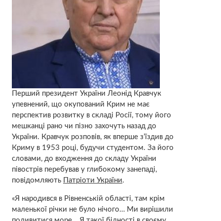
Перший президент України Леонід Кравчук
упевнений, що окупований Крим не має
перспектив розвитку в складі Росії, тому його
мешканці рано чи пізно захочуть назад до
України. Кравчук розповів, як вперше з’їздив до
Криму в 1953 році, будучи студентом. За його
словами, до входження до складу України
півострів перебував у глибокому занепаді,
повідомляють
Патріоти України
.
«Я народився в Рівненській області, там крім
маленької річки не було нічого… Ми вирішили
подивитися море… Я такої бідності в своєму