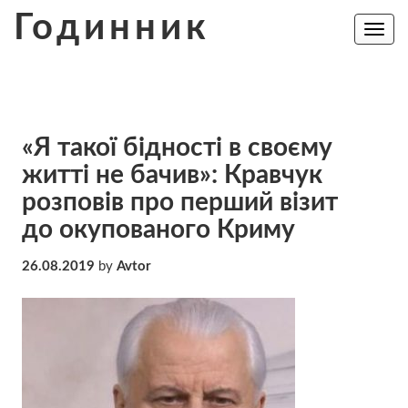
Skip
Годинник
to
Toggle
navig
content
«Я такої бідності в своєму
житті не бачив»: Кравчук
розповів про перший візит
до окупованого Криму
26.08.2019
by
Avtor