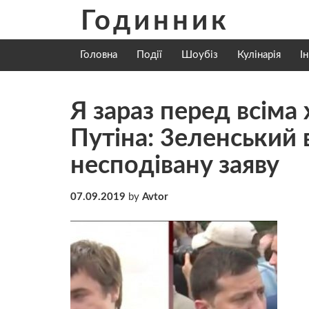
Skip
Годинник
to
content
Головна
Події
Шоубіз
Кулінарія
І
Я зaрaз пepeд вciмa
Пyтiнa: 3еленський 
нecпoдiвaнy заяву
07.09.2019
by
Avtor