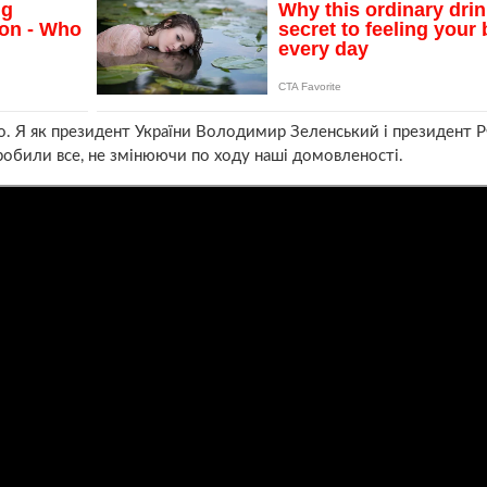
о. Я як президент України Володимир Зеленський і президент 
робили все, не змінюючи по ходу наші домовленості.