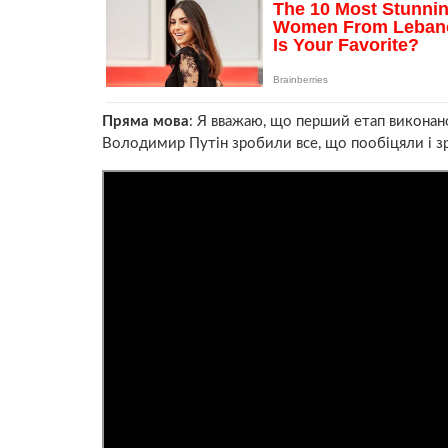
Пряма мова
: Я вважаю, що перший етап виконан
Володимир Путін зробили все, що пообіцяли і з