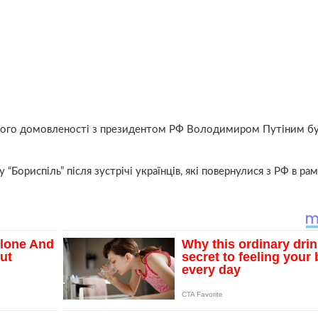
його домовленості з президентом РФ Володимиром Путіним б
“Бориспіль” після зустрічі українців, які повернулися з РФ в ра