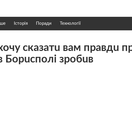
нше
Історія
Поради
Технології
 xoчy cкaзaтu вaм пpaвдu п
в Бoрucпoлi зpoбuв