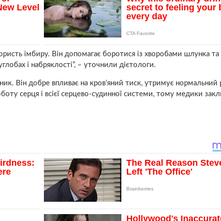
ористь імбиру. Він допомагає боротися із хворобами шлунка та
лобах і набряклості”, – уточнили дієтологи.
ник. Він добре впливає на кров’яний тиск, утримує нормальний 
оботу серця і всієї серцево-судинної системи, тому медики зак