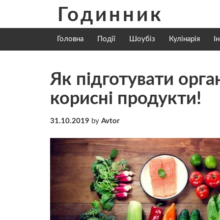
Skip
Годинник
to
content
Головна
Події
Шоубіз
Кулінарія
І
Як підготувати орга
корисні продукти!
31.10.2019
by
Avtor