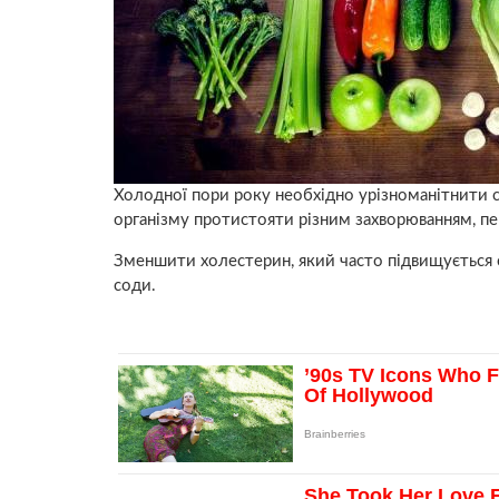
Холодної пори року необхідно урізноманітнити с
організму протистояти різним захворюванням, 
Зменшити холестерин, який часто підвищується с
соди.