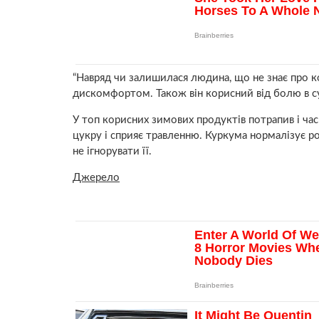
“Навряд чи залишилася людина, що не знає про к
дискомфортом. Також він корисний від болю в суг
У топ корисних зимових продуктів потрапив і час
цукру і сприяє травленню. Куркума нормалізує р
не ігнорувати її.
Джерело