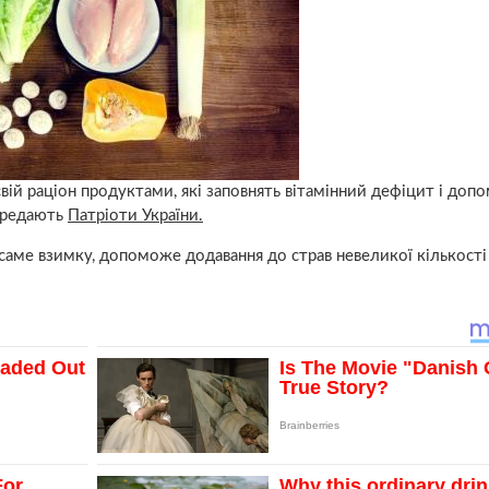
вій раціон продуктами, які заповнять вітамінний дефіцит і до
передають
Патріоти України.
аме взимку, допоможе додавання до страв невеликої кількості