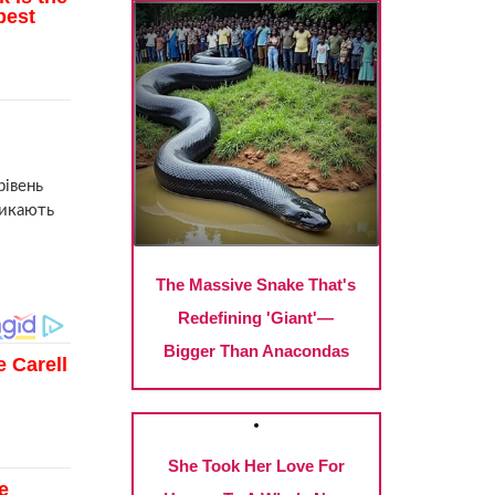
рівень
ликають