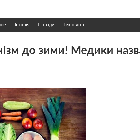
нше
Історія
Поради
Технології
нізм до зими! Медики наз