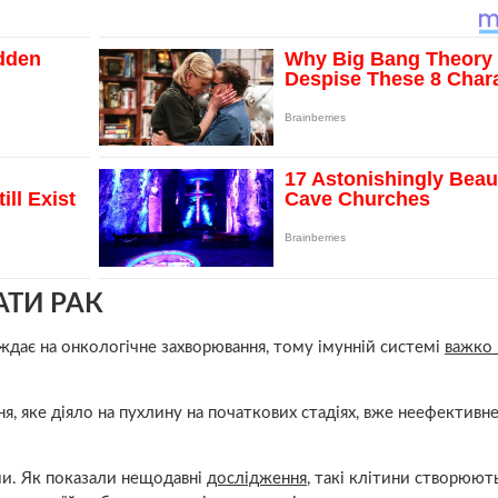
АТИ РАК
аждає на онкологічне захворювання, тому імунній системі
важко 
, яке діяло на пухлину на початкових стадіях, вже неефективне
ми. Як показали нещодавні
дослідження
, такі клітини створюют