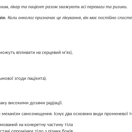
ваним, лікар та пацієнт разом зважують всі переваги та ризики.
пію
.
Коли онколог призначає це лікування, він має постійно спост
 можуть впливати на серцевий м’яз),
сьмової згоди пацієнта).
раку високими дозами радіації.
механізм самознищення. Існує два основних види променевої те
ямований на конкретну частину тіла
стані опромінює тіло з різних боків