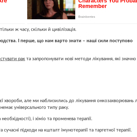
ільки ж часу, скільки й цивілізація.
юдства. І перше, що нам варто знати – наші сили поступово
остувати рак
та запропонувати нові методи лікування, які значно
ієї хвороби, але ми наблизились до лікування онкозахворювань 
 немає універсального типу раку.
 необхідності), і хіміо та променева терапії.
 сучасні підходи на кшталт імунотерапії та таргетної терапії.