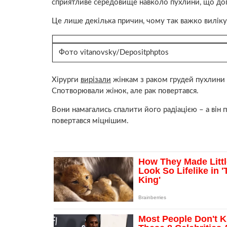
сприятливе середовище навколо пухлини, що допо
Це лише декілька причин, чому так важко виліку
Фото vitanovsky/
Depositphptos
Хірурги
вирізали
жінкам з раком грудей пухлини і
Спотворювали жінок, але рак повертався.
Вони намагались спалити його радіацією – а він по
повертався міцнішим.