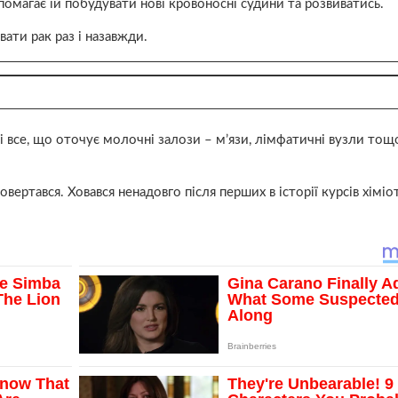
магає їй побудувати нові кровоносні судини та розвиватись.
вати рак раз і назавжди.
 все, що оточує молочні залози – м’язи, лімфатичні вузли тощ
вертався. Ховався ненадовго після перших в історії курсів хіміот