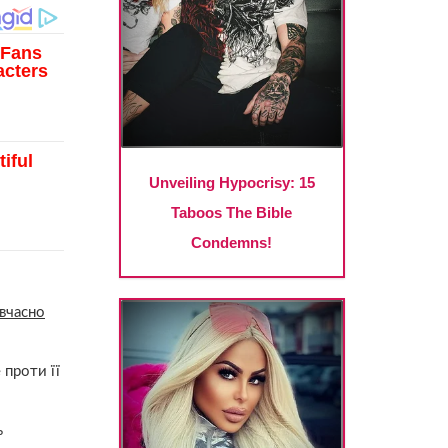
вчасно
 проти її
ь