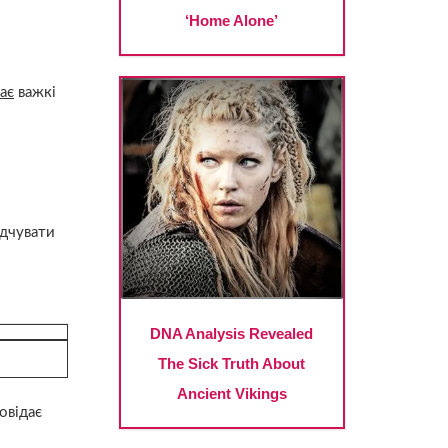
ає
важкі
ідчувати
повідає