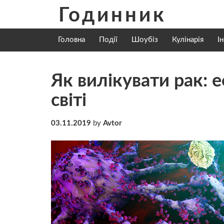
Skip
Годинник
to
content
Головна
Події
Шоубіз
Кулінарія
І
Як вилікувати рак: е
світі
03.11.2019
by
Avtor