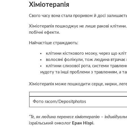
Хіміотерапія
Свого часу вона стала проривом й досі залишаєть
Хіміотерапія пошкоджує не лише ракові клітини.
побічні ефекти.
Найчастіше страждають:
клітини кісткового мозку, через що кліт
волосяні фолікули, тож людина втрачає 
клітини слизової рота, системи травлен
нудоту та інші проблеми з травленням, а т
Хіміотерапія може пошкодити серце, нирки, леге
Фото racorn/
Depositphotos
“Те, як людина перенесе хіміотерапію – індивідуал
ізраїльський онколог
Еран Нізрі
.