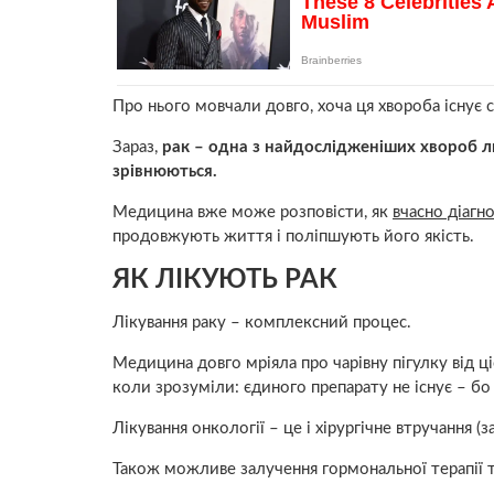
Про нього мовчали довго, хоча ця хвороба існує ст
Зараз,
рак – одна з найдослідженіших хвороб л
зрівнюються.
Медицина вже може розповісти, як
вчасно діагн
продовжують життя і поліпшують його якість.
ЯК ЛІКУЮТЬ РАК
Лікування раку – комплексний процес.
Медицина довго мріяла про чарівну пігулку від ц
коли зрозуміли: єдиного препарату не існує – бо
Лікування онкології – це і хірургічне втручання (за
Також можливе залучення гормональної терапії та