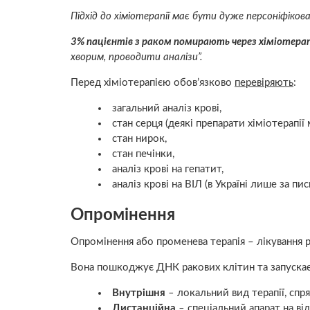
Підхід до хіміотерапії має бути дуже персоніфіко
3% пацієнтів з раком помирають через хіміотера
хворим, проводити аналізи”.
Перед хіміотерапією обов’язково
перевіряють
:
загальний аналіз крові,
стан серця (деякі препарати хіміотерапії
стан нирок,
стан печінки,
аналіз крові на гепатит,
аналіз крові на ВІЛ (в Україні лише за пи
Опромінення
Опромінення або променева терапія – лікування 
Вона пошкоджує ДНК ракових клітин та запускає 
Внутрішня
–
локальний вид терапії, спр
Дистанційна
–
спеціальний апарат на від