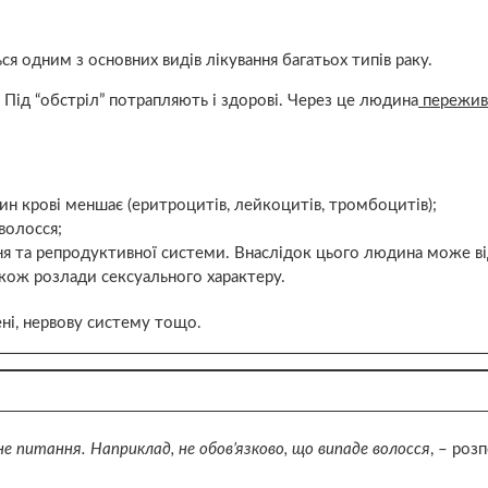
ся одним з основних видів лікування багатьох типів раку.
 Під “обстріл” потрапляють і здорові. Через це людина
пережив
ин крові меншає (еритроцитів, лейкоцитів, тромбоцитів);
волосся;
ня та репродуктивної системи. Внаслідок цього людина може в
акож розлади сексуального характеру.
ні, нервову систему тощо.
ьне питання. Наприклад, не обов’язково, що випаде волосся
, – роз