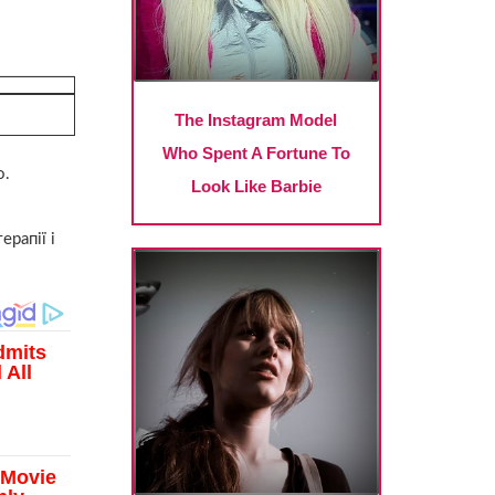
о.
ерапії і