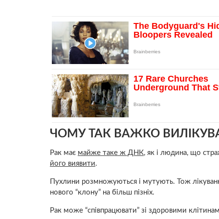
ЧОМУ ТАК ВАЖКО ВИЛІКУВ
Рак має
майже таке ж ДНК
, як і людина, що стр
його виявити
.
Пухлини розмножуються і мутують. Тож лікування
нового “клону” на більш пізніх.
Рак може “співпрацювати” зі здоровими клітина