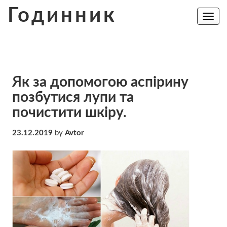
Skip
Годинник
to
Toggle
navig
content
Як за допомогою аспірину
позбутися лупи та
почистити шкіру.
23.12.2019
by
Avtor