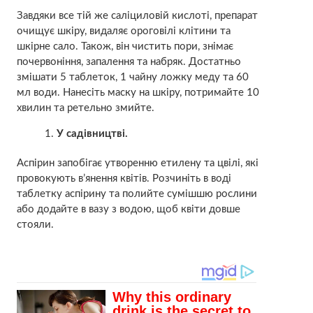
Завдяки все тій же саліциловій кислоті, препарат
очищує шкіру, видаляє ороговілі клітини та
шкірне сало. Також, він чистить пори, знімає
почервоніння, запалення та набряк. Достатньо
змішати 5 таблеток, 1 чайну ложку меду та 60
мл води. Нанесіть маску на шкіру, потримайте 10
хвилин та ретельно змийте.
У садівництві.
Аспірин запобігає утворенню етилену та цвілі, які
провокують в’янення квітів. Розчиніть в воді
таблетку аспірину та полийте сумішшю рослини
або додайте в вазу з водою, щоб квіти довше
стояли.