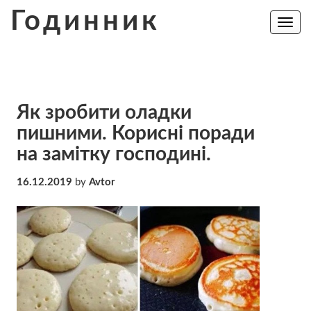
Skip
Годинник
to
Toggle
navig
content
Як зробити оладки
пишними. Корисні поради
на замітку господині.
16.12.2019
by
Avtor