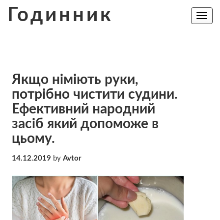
Skip
Годинник
to
Toggle
navig
content
Якщо німіють руки,
потрібно чистити судини.
Ефективний народний
засіб який допоможе в
цьому.
14.12.2019
by
Avtor