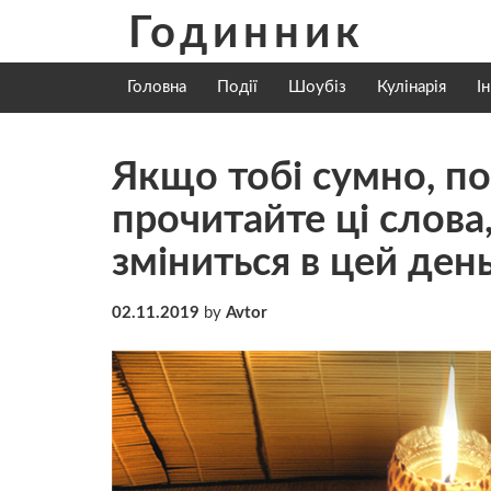
Skip
Годинник
to
content
Головна
Події
Шоубіз
Кулінарія
І
Якщо тобі сумно, по
прочитайте ці слова
зміниться в цей ден
02.11.2019
by
Avtor