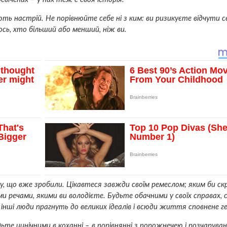
ють настрій. Не порівнюйте себе ні з ким: ви ризикуєте відчути с
ь, хто більший або менший, ніж ви.
му, що вже зробили. Цікавтеся завжди своїм ремеслом; яким би с
ми речами, якими ви володієте. Будьте обачними у своїх справах, 
 інші люди прагнуть до великих ідеалів і всюди життя сповнене ге
те цинічними в коханні – в порівнянні з порожнечею і розчарува