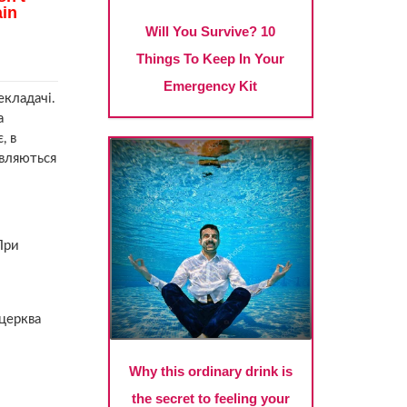
екладачі.
а
, в
являються
При
і
 церква