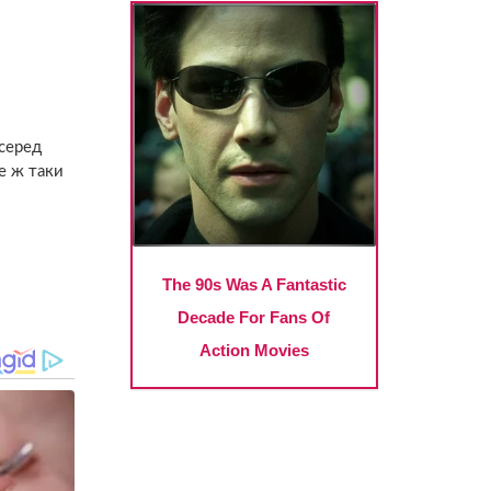
 серед
се ж таки