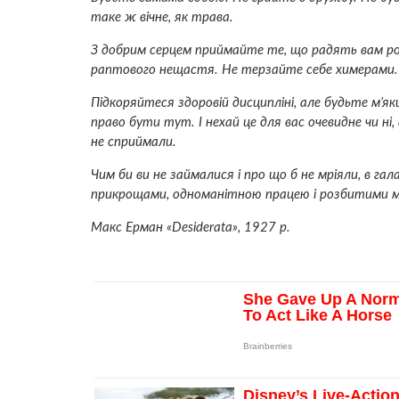
таке ж вічне, як трава.
З добрим серцем приймайте те, що радять вам рок
раптового нещастя. Не терзайте себе химерами.
Підкоряйтеся здоровій дисципліні, але будьте м’як
право бути тут. І нехай це для вас очевидне чи ні, 
не сприймали.
Чим би ви не займалися і про що б не мріяли, в га
прикрощами, одноманітною працею і розбитими мр
Макс Ерман «Desiderata», 1927 р.