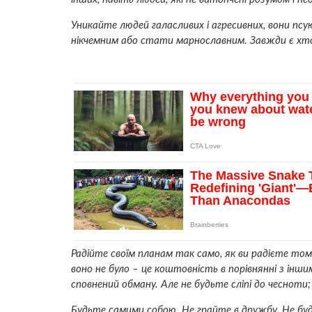
Уникайте людей галасливих і агресивних, вони псу
нікчемним або стати марнославним. Завжди є хтос
Радійте своїм планам так само, як ви радієте то
воно не було – це коштовність в порівнянні з інши
сповнений обману. Але не будьте сліпі до чесноти;
Будьте самими собою. Не грайте в дружбу. Не будь