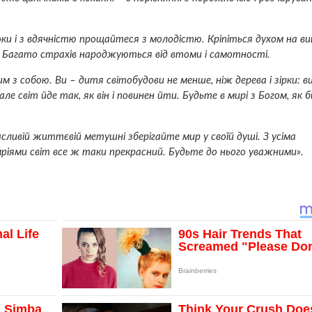
и і з вдячністю прощайтеся з молодістю. Кріпіться духом на в
 Багато страхів народжуються від втоми і самотності.
им з собою. Ви – дитя світобудови не менше, ніж дерева і зірки: 
але світ йде так, як він і повинен йти. Будьте в мирі з Богом, як 
ласливій життєвій метушні зберігайте мир у своїй душі. З усіма
іями світ все ж таки прекрасний. Будьте до нього уважними».