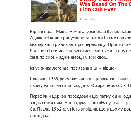
Вірш в прозі Макса Ермана Desiderata (Desiderat
Однак всі вони припускалися тих чи інших прикр
кваліфікації різних авторів перекладу. Просто сам
більшості починає керуватися емоціями і почут
самі по собі – адже емоції у всіх свої…
Існує жива легенда, пов’язана з цим віршем:
Близько 1959 року настоятель церкви св. Павла в
цьому напис на папці свідчив: «Стара церква Св. П
Парафіяни церкви передавали цю папку один одно
зацікавився ним. Він подумав, що «Напуття» – це в
Св. Павла, 1962 р.», гість вирішив, що в цьому роц
легенда…