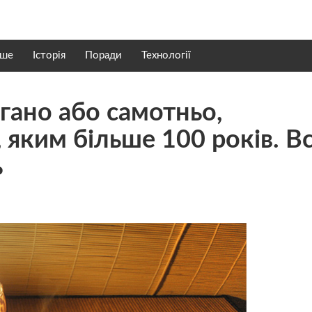
нше
Історія
Поради
Технології
гано або самотньо,
, яким більше 100 років. В
ь