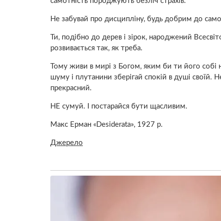
самотність породжують безліч страхів.
Не забувай про дисципліну, будь добрим до само
Ти, подібно до дерев і зірок, народжений Всесвіто
розвивається так, як треба.
Тому живи в мирі з Богом, яким би ти його собі не
шуму і плутанини зберігай спокій в душі своїй. Н
прекрасний.
НЕ сумуй. І постарайся бути щасливим.
Макс Ерман «Desiderata», 1927 р.
Джерело