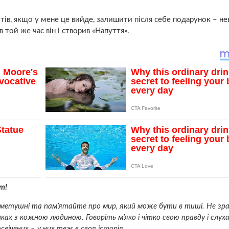
тів, якщо у мене це вийде, залишити після себе подарунок – н
 той же час він і створив «Напуття».
т!
і метушні та пам’ятайте про мир, який може бути в тиші. Не з
нках з кожною людиною. Говоріть м’яко і чітко свою правду і слух
освічених – у них теж є своя історія.