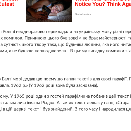
um Poem) неодноразово перекладали на українську мову різні пер
их помилок. Причиною цього був зовсім не брак майстерності т
а сутність цього твору така, що будь-яка людина, яка його читає
тями, а не буквою першоджерела… В цьому випадку помилки з’
 Балтіморі додав цю поему до папки текстів для своєї парафії. 
авла, 1962 р.» (У 1962 році вона була заснована).
му. У 1965 році один з гостей парафіянина побачив цей текст 
італьна листівка на Різдво. А так як текст лежав у папці «Стара
і в цій церкві текст і був знайдений. З того часу і народилася ця