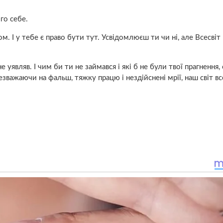
го себе.
м. І у тебе є право бути тут. Усвідомлюєш ти чи ні, але Всесвіт
 уявляв. І чим би ти не займався і які б не були твої прагнення,
езважаючи на фальш, тяжку працю і нездійснені мрії, наш світ в