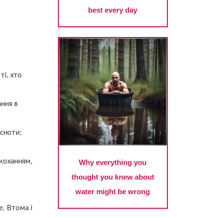
ті, хто
ання в
есноти:
коханням,
е. Втома і