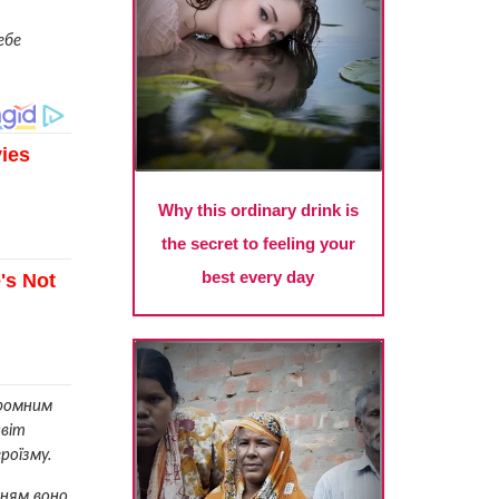
ебе
кромним
світ
роїзму.
нням воно