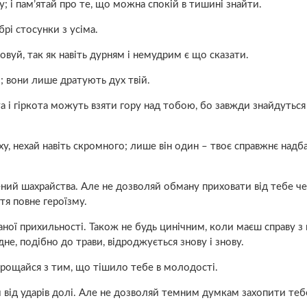
 і пам’ятай про те, що можна спокій в тишині знайти.
рі стосунки з усіма.
овуй, так як навіть дурням і немудрим є що сказати.
; вони лише дратують дух твій.
і гіркота можуть взяти гору над тобою, бо завжди знайдуться 
ху, нехай навіть скромного; лише він один – твоє справжнє надб
ений шахрайства. Але не дозволяй обману приховати від тебе ч
тя повне героїзму.
ної прихильності. Також не будь цинічним, коли маєш справу з 
не, подібно до трави, відроджується знову і знову.
прощайся з тим, що тішило тебе в молодості.
 від ударів долі. Але не дозволяй темним думкам захопити теб