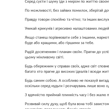
Серед суєти і шуму іди з миром по життю своєму;
По можливості, без зайвих помилок, зберігай доб
Правду говори спокійно та чітко; та інших вислух
Уникай крикунів і агресивно налаштованих людей
Якщо станеш порівнювати себе з іншими, марнота 
буде або кращими, або гіршими за тебе.
Радій досягненням і планам своїм. Прагни до успі
цьому мінливому світі.
Будь обережним у справах своїх, адже світ сповн
багато хто прагне до високих ідеалів і всюди жит
Будь самим собою. А особливо не показуй вигада
оскільки серед нудьги і розчарувань лише воно од
З вдячністю приймай плинність часу і без жалю 
Розвивай силу духу, щоб була вона тобі захистом