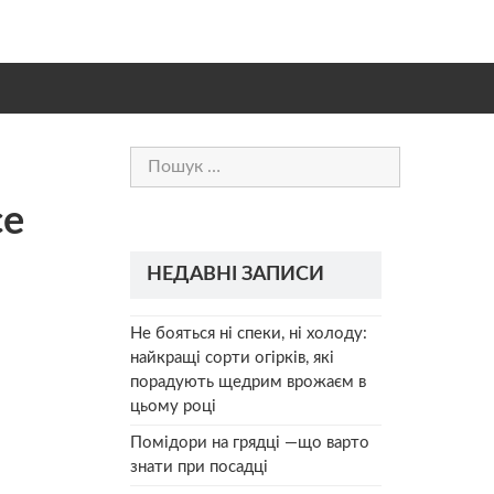
Пошук:
се
НЕДАВНІ ЗАПИСИ
Не бояться ні спеки, ні холоду:
найкращі сорти огірків, які
порадують щедрим врожаєм в
цьому році
Помідори на грядці —що варто
знати при посадці