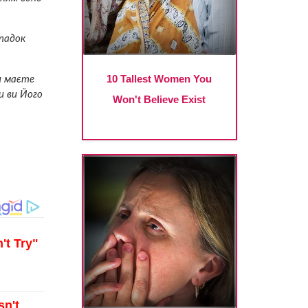
ипадок
ви маєте
би ви Його