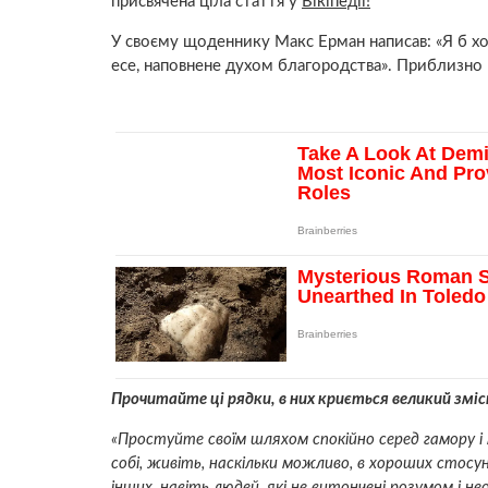
присвячена ціла стаття у
Вікіпедії!
У своєму щоденнику Макс Ерман написав: «Я б хо
есе, наповнене духом благородства». Приблизно в
Прочитайте ці рядки, в них криється великий зміс
«Простуйте своїм шляхом спокійно серед гамору 
собі, живіть, наскільки можливо, в хороших стосу
інших, навіть людей, які не витончені розумом і не